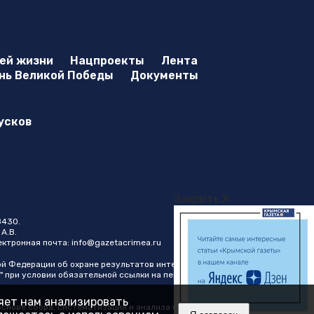
оей жизни
Нацпроекты
Лента
нь Великой Победы
Документы
усков
Закрыть X
8430.
А.В.
лектронная почта:
info@gazetacrimea.ru
ой Федерации об охране результатов интеллектуальной
" при условии обязательной ссылки на первоисточник в виде
ляет нам анализировать
нове сбора, систематизации и анализа сведений,