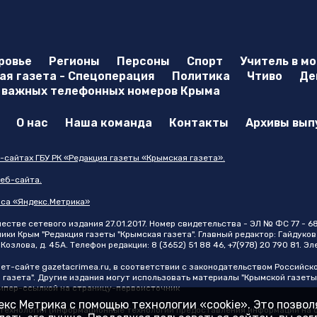
ровье
Регионы
Персоны
Спорт
Учитель в м
я газета - Спецоперация
Политика
Чтиво
Де
 важных телефонных номеров Крыма
О нас
Наша команда
Контакты
Архивы вып
-сайтах ГБУ РК «Редакция газеты «Крымская газета».
еб-сайта.
иса «Яндекс.Метрика»
стве сетевого издания 27.01.2017. Номер свидетельства - ЭЛ № ФС 77 - 6
и Крым "Редакция газеты "Крымская газета". Главный редактор: Гайдуков 
Козлова, д. 45А. Телефон редакции: 8 (3652) 51 88 46, +7(978) 20 790 81. Э
нет-сайте
gazetacrimea.ru
, в соответствии с законодательством Российск
 газета". Другие издания могут использовать материалы "Крымской газеты
 гипер-ссылкой на страницу-первоисточник
кс Метрика с помощью технологии «cookie». Это позво
ехнологии (информационные технологии предоставления информации на ос