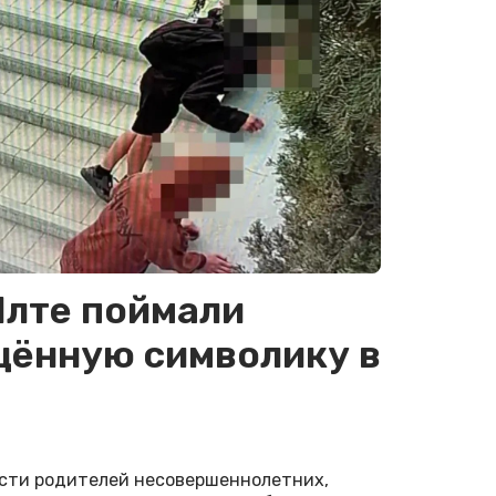
Ялте поймали
щённую символику в
ости родителей несовершеннолетних,