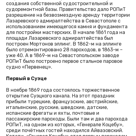
создания собственной судостроительной и
судоремонтной базы. Правительство дало РОПиТ
разрешение на безвозмездную аренду территории
Лазаревского адмиралтейства в Севастополе с
использованием имеющегося камня и фундамента
для постройки мастерских. В начале 1861 года на
площади Лазаревского адмиралтейства был
построен Мортонов эллинг. В 1862-м на эллинге
было отремонтировано 28 пароходов, в 1863-м –
уже 40. А в 1869-м на Севастопольском заводе
РОПиТ было построено первое стальное паровое
судно «Первенец».
Первый в Суэце
В ноябре 1869 года состоялось торжественное
открытие Суэцкого канала. На этот праздник
прибыли турецкие, французские, австрийские,
итальянские, русские, шведские, датские,
испанские фрегаты и яхты, почтовые и
пассажирские пароходы. Были там и два парохода
РОПиТ, на одном из которых, «Генерале Коцебу»,
среди почётных гостей находился Айвазовский.