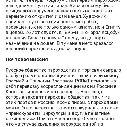
Кстати, «Генерал Коцебу» стал первым пароходом,
вошедшим в Суэцкий канал. Айвазовскому было
официально поручено запечатлеть на полотнах
церемонию открытия и сам канал. Художник
написал в путешествии несколько работ,
посвящённых не только самому каналу, но и Египту
в целом. 26 лет спустя, в 1895-м, «Генерал Коцебу»
вышел из Севастополя в Одессу, но до порта
назначения не дошёл. В тумане в него врезался
военный пароход, и судно затонуло.
Почтовая миссия
Русское общество пароходства и торговли сыграло
особую роль в организации почтовой связи между
Россией и Ближним Востоком. РОПиТ приняло на
себя перевозку корреспонденции как из России в
Константинополь и во все порты Востока, в
которые заходят пароходы общества, так и из
этих портов в Россию. Кроме писем, с пароходами
можно было пересылать газеты, журналы, а также
«прейскуранты, циркуляры и другие печатные
объявления». При этом в договоре было сказано,
что «в случае крушения парохода одной из