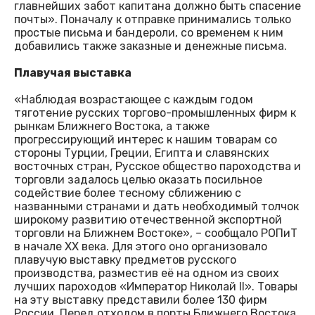
главнейших забот капитана должно быть спасение
почты». Поначалу к отправке принимались только
простые письма и бандероли, со временем к ним
добавились также заказные и денежные письма.
Плавучая выставка
«Наблюдая возрастающее с каждым годом
тяготение русских торгово-промышленных фирм к
рынкам Ближнего Востока, а также
прогрессирующий интерес к нашим товарам со
стороны Турции, Греции, Египта и славянских
восточных стран, Русское общество пароходства и
торговли задалось целью оказать посильное
содействие более тесному сближению с
названными странами и дать необходимый толчок
широкому развитию отечественной экспортной
торговли на Ближнем Востоке», – сообщало РОПиТ
в начале ХХ века. Для этого оно организовало
плавучую выставку предметов русского
производства, разместив её на одном из своих
лучших пароходов «Император Николай II». Товары
на эту выставку представили более 130 фирм
России. Перед отходом в порты Ближнего Востока