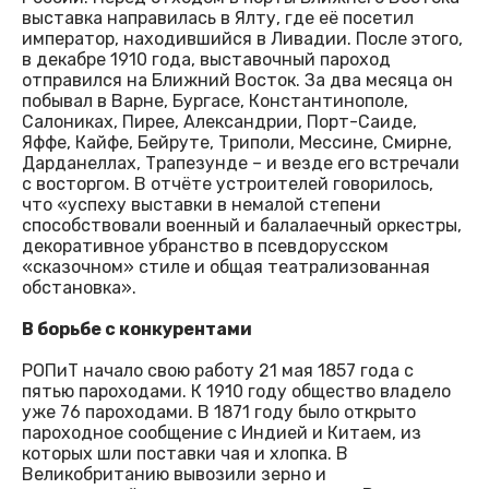
выставка направилась в Ялту, где её посетил
император, находившийся в Ливадии. После этого,
в декабре 1910 года, выставочный пароход
отправился на Ближний Восток. За два месяца он
побывал в Варне, Бургасе, Константинополе,
Салониках, Пирее, Александрии, Порт-Саиде,
Яффе, Кайфе, Бейруте, Триполи, Мессине, Смирне,
Дарданеллах, Трапезунде – и везде его встречали
с восторгом. В отчёте устроителей говорилось,
что «успеху выставки в немалой степени
способствовали военный и балалаечный оркестры,
декоративное убранство в псевдорусском
«сказочном» стиле и общая театрализованная
обстановка».
В борьбе с конкурентами
РОПиТ начало свою работу 21 мая 1857 года с
пятью пароходами. К 1910 году общество владело
уже 76 пароходами. В 1871 году было открыто
пароходное сообщение с Индией и Китаем, из
которых шли поставки чая и хлопка. В
Великобританию вывозили зерно и