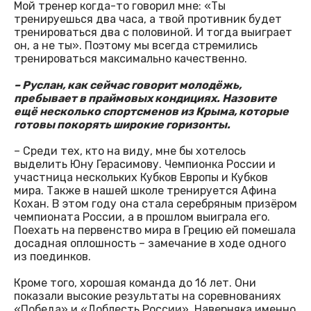
Мой тренер когда-то говорил мне: «Ты
тренируешься два часа, а твой противник будет
тренироваться два с половиной. И тогда выиграет
он, а не ты». Поэтому мы всегда стремились
тренироваться максимально качественно.
– Руслан, как сейчас говорит молодёжь,
пребывает в праймовых кондициях. Назовите
ещё несколько спортсменов из Крыма, которые
готовы покорять широкие горизонты.
– Среди тех, кто на виду, мне бы хотелось
выделить Юну Герасимову. Чемпионка России и
участница нескольких Кубков Европы и Кубков
мира. Также в нашей школе тренируется Афина
Кохан. В этом году она стала серебряным призёром
чемпионата России, а в прошлом выиграла его.
Поехать на первенство мира в Грецию ей помешала
досадная оплошность – замечание в ходе одного
из поединков.
Кроме того, хорошая команда до 16 лет. Они
показали высокие результаты на соревнованиях
«Победа» и «Доблесть России». Наверняка именно