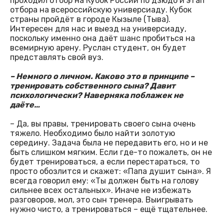
проходил отбор на Кубок России по дзюдо и этап
отбора на всероссийскую универсиаду. Кубок
страны пройдёт в городе Кызыле (Тыва).
Интересен для нас и выезд на универсиаду,
поскольку именно она даёт шанс пробиться на
всемирную арену. Руслан студент, он будет
представлять свой вуз.
– Немного о личном. Каково это в принципе –
тренировать собственного сына? Давит
психологически? Наверняка поблажек не
даёте…
– Да, вы правы, тренировать своего сына очень
тяжело. Необходимо было найти золотую
середину. Задача была не передавить его, но и не
быть слишком мягким. Если где-то пожалеть, он не
будет тренироваться, а если перестараться, то
просто обозлится и скажет: «Папа душит сына». Я
всегда говорил ему: «Ты должен быть на голову
сильнее всех остальных». Иначе не избежать
разговоров, мол, это сын тренера. Выигрывать
нужно чисто, а тренироваться – ещё тщательнее.