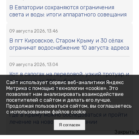
В Евпатории сохраняются ограничения
света и воды: итоги аппаратного совещания
09 августа 2026, 13:46
В пгт Кировское, Старом Крыму и 30 сёлах
ограничат водоснабжение 10 августа: адреса
09 августа 2026, 13:04
Кот в сапогах на передовой, узкий тротуар и
паровозик за 250 рублей: о чём пишут
Сайт использует сервис веб-аналитики Яндекс
крымчане в соцсетях
Метрика с помощью технологии «cookie». Это
позволяет нам анализировать взаимодействие
посетителей с сайтом и делать его лучше.
09 августа 2026, 12:06
Продолжая пользоваться сайтом, вы соглашаетесь
с использованием файлов cookie
Где в Крыму можно обследоваться и пройти
лечение на новом оборудовании
Я согласен
Закрыть X
09 августа 2026, 11:59