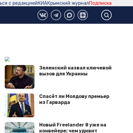
ься с редакцией
КИА
Крымский журнал
Подписка
Зеленский назвал ключевой
вызов для Украины
Спасёт ли Молдову премьер
из Гарварда
Новый Freelander 8 уже на
конвейере: чем удивит