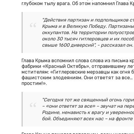
глубоком тылу врага. Об этом напомнил Глава 
"Действия партизан и подпольщиков с
Крыма и в Великую Победу. Партизаны
оккупантов. На территории полуостро
около 30 тысяч гитлеровцев и их пособ
свыше 1600 диверсий", - рассказал он.
Глава Крыма вспомнил слова слова из письма 
фабрики «Красный Октябрь», отправившему ле
мстителям: «Гитлеровские мерзавцы как огня б
фашистским злодеяниям. Они ответят за все… 
простим!».
"Сегодня тот же священный огонь гори
– «они ответят за все» – звучат на пер
Родине, ненависть к врагу и увереннос
бой. Объединяют всех нас – на фронте и