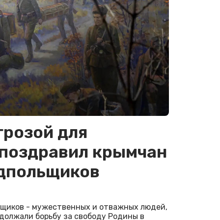
грозой для
 поздравил крымчан
одпольщиков
ьщиков - мужественных и отважных людей,
одолжали борьбу за свободу Родины в