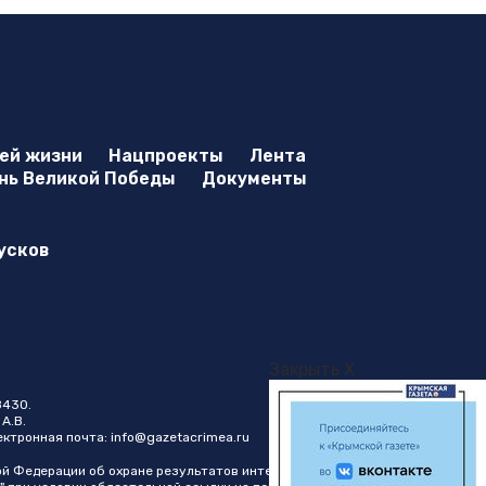
оей жизни
Нацпроекты
Лента
нь Великой Победы
Документы
усков
Закрыть X
8430.
А.В.
лектронная почта:
info@gazetacrimea.ru
ой Федерации об охране результатов интеллектуальной