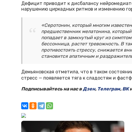
Дефицит приводит к дисбалансу нейромедиато
нарушению циркадных ритмов и изменению гор
«Серотонин, который многим известен
предшественник мелатонина, который 
попадает в замкнутый круг из симптом
бессонница, растет тревожность. В т
противостоять стрессу, снижается вн
становится апатичным и раздражитель
Демьяновская отметила, что в таком состояни
стресс — появляется тяга к сладостям и фастф
Подписывайтесь на нас в
Дзен
,
Телеграм
,
ВК