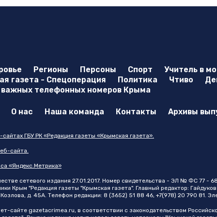
ровье
Регионы
Персоны
Спорт
Учитель в м
я газета - Спецоперация
Политика
Чтиво
Де
 важных телефонных номеров Крыма
О нас
Наша команда
Контакты
Архивы вып
-сайтах ГБУ РК «Редакция газеты «Крымская газета».
еб-сайта.
иса «Яндекс.Метрика»
стве сетевого издания 27.01.2017. Номер свидетельства - ЭЛ № ФС 77 - 6
и Крым "Редакция газеты "Крымская газета". Главный редактор: Гайдуков 
Козлова, д. 45А. Телефон редакции: 8 (3652) 51 88 46, +7(978) 20 790 81. Э
нет-сайте
gazetacrimea.ru
, в соответствии с законодательством Российск