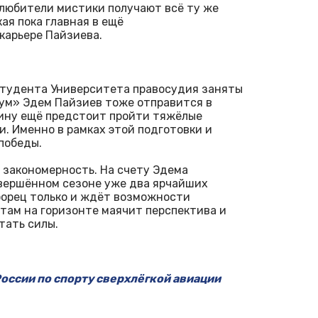
любители мистики получают всё ту же
кая пока главная в ещё
карьере Пайзиева.
 студента Университета правосудия заняты
ум» Эдем Пайзиев тоже отправится в
нину ещё предстоит пройти тяжёлые
. Именно в рамках этой подготовки и
победы.
– закономерность. На счету Эдема
авершённом сезоне уже два ярчайших
борец только и ждёт возможности
 там на горизонте маячит перспектива и
тать силы.
оссии по спорту сверхлёгкой авиации