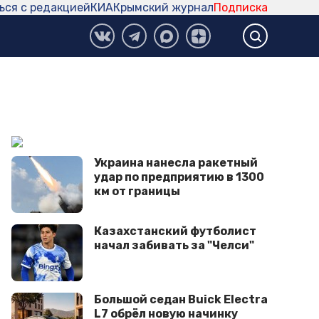
ься с редакцией
КИА
Крымский журнал
Подписка
Украина нанесла ракетный
удар по предприятию в 1300
км от границы
Казахстанский футболист
начал забивать за "Челси"
Большой седан Buick Electra
L7 обрёл новую начинку