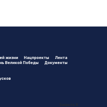
оей жизни
Нацпроекты
Лента
нь Великой Победы
Документы
усков
Закрыть X