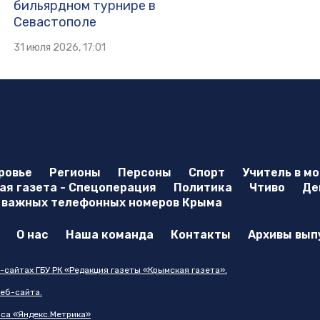
бильярдном турнире в
Севастополе
31 июля 2026, 17:01
ровье
Регионы
Персоны
Спорт
Учитель в м
я газета - Спецоперация
Политика
Чтиво
Де
 важных телефонных номеров Крыма
О нас
Наша команда
Контакты
Архивы вып
-сайтах ГБУ РК «Редакция газеты «Крымская газета».
еб-сайта.
иса «Яндекс.Метрика»