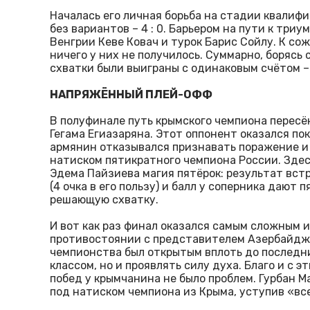
Началась его личная борьба на стадии квалиф
без вариантов – 4 : 0. Барьером на пути к три
Венгрии Кеве Ковач и турок Барис Сойлу. К со
ничего у них не получилось. Суммарно, борясь 
схватки были выиграны с одинаковым счётом – 1
НАПРЯЖЁННЫЙ ПЛЕЙ-ОФФ
В полуфинале путь крымского чемпиона пересёк
Гегама Егиазаряна. Этот оппонент оказался по
армянин отказывался признавать поражение и 
натиском пятикратного чемпиона России. Зде
Эдема Пайзиева магия пятёрок: результат вст
(4 очка в его пользу) и балл у соперника дают п
решающую схватку.
И вот как раз финал оказался самым сложным 
противостоянии с представителем Азербайдж
чемпионства был открытым вплоть до последни
классом, но и проявлять силу духа. Благо и с
побед у крымчанина не было проблем. Гурбан М
под натиском чемпиона из Крыма, уступив «все