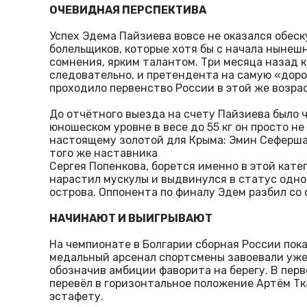
ОЧЕВИДНАЯ ПЕРСПЕКТИВА
Успех Эдема Пайзиева вовсе не оказался обе
болельщиков, которые хотя бы с начала нынешне
сомнения, ярким талантом. Три месяца назад к
следовательно, и претендента на самую «доро
проходило первенство России в этой же возра
До отчётного выезда на счету Пайзиева было ч
юношеском уровне в весе до 55 кг он просто не
настоящему золотой для Крыма: Эмин Сеферша
того же наставника
Сергея Попенкова, борется именно в этой катег
нарастил мускулы и выдвинулся в статус одно
острова. Оппонента по финалу Эдем разбил со с
НАЧИНАЮТ И ВЫИГРЫВАЮТ
На чемпионате в Болгарии сборная России пока
медальный арсенал спортсмены завоевали уже
обозначив амбиции фаворита на берегу. В пер
перевёл в горизонтальное положение Артём Тк
эстафету.