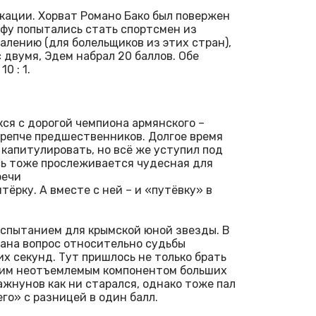
икации. Хорват Романо Бако был повержен
умфу попытались стать спортсмен из
жалению (для болельщиков из этих стран),
с двумя, Эдем набрал 20 баллов. Обе
0 : 1.
ся с дорогой чемпиона армянского –
крепче предшественников. Долгое время
капитулировать, но всё же уступил под
сь тоже прослеживается чудесная для
речи
ятёрку. А вместе с ней – и «путёвку» в
испытанием для крымской юной звезды. В
ана вопрос относительно судьбы
х секунд. Тут пришлось не только брать
 этим неотъемлемым компонентом больших
ажнунов как ни старался, однако тоже пал
го» с разницей в один балл.