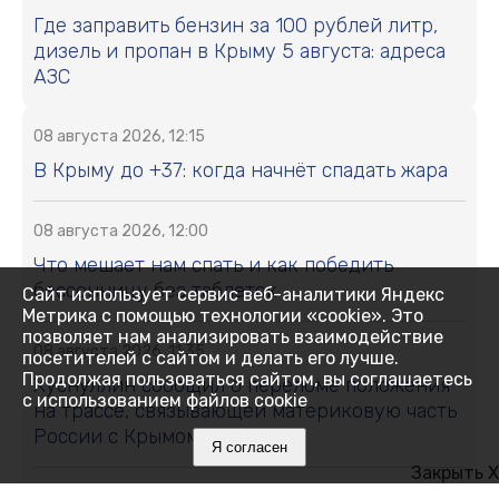
Где заправить бензин за 100 рублей литр,
дизель и пропан в Крыму 5 августа: адреса
АЗС
08 августа 2026, 12:15
В Крыму до +37: когда начнёт спадать жара
08 августа 2026, 12:00
Что мешает нам спать и как победить
бессонницу без таблеток
Сайт использует сервис веб-аналитики Яндекс
Метрика с помощью технологии «cookie». Это
позволяет нам анализировать взаимодействие
08 августа 2026, 11:35
посетителей с сайтом и делать его лучше.
Продолжая пользоваться сайтом, вы соглашаетесь
Хуснуллин сообщил о переломе положения
с использованием файлов cookie
на трассе, связывающей материковую часть
России с Крымом
Я согласен
Закрыть X
08 августа 2026, 11:01