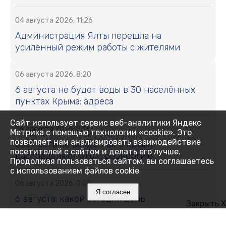
04 августа 2026, 11:26
Администрация Ялты перешла на
усиленный режим работы с жителями
06 августа 2026, 8:20
6 августа не будет воды в 30 населённых
пунктах Крыма: адреса
Сайт использует сервис веб-аналитики Яндекс
06 августа 2026, 8:13
Метрика с помощью технологии «cookie». Это
позволяет нам анализировать взаимодействие
Свет есть не везде: как в Крыму
посетителей с сайтом и делать его лучше.
распределяют электроэнергию
Продолжая пользоваться сайтом, вы соглашаетесь
с использованием файлов cookie
06 августа 2026, 0:02
Я согласен
6 августа: какой сегодня день
Закрыть X