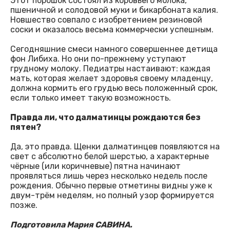
Этот порошок состоял из коровьего молока,
пшеничной и солодовой муки и бикарбоната калия.
Новшество совпало с изобретением резиновой
соски и оказалось весьма коммерчески успешным.
Сегодняшние смеси намного совершеннее детища
фон Либиха. Но они по-прежнему уступают
грудному молоку. Педиатры настаивают: каждая
мать, которая желает здоровья своему младенцу,
должна кормить его грудью весь положенный срок,
если только имеет такую возможность.
Правда ли, что далматинцы рождаются без
пятен?
Да, это правда. Щенки далматинцев появляются на
свет с абсолютно белой шерстью, а характерные
чёрные (или коричневые) пятна начинают
проявляться лишь через несколько недель после
рождения. Обычно первые отметины видны уже к
двум-трём неделям, но полный узор формируется
позже.
Подготовила Мария САВИНА.