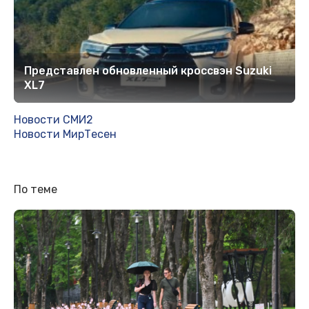
Представлен обновленный кроссвэн Suzuki
XL7
Новости СМИ2
Новости МирТесен
По теме