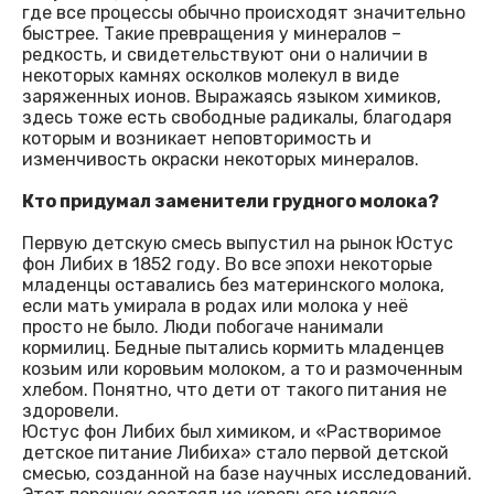
где все процессы обычно происходят значительно
быстрее. Такие превращения у минералов –
редкость, и свидетельствуют они о наличии в
некоторых камнях осколков молекул в виде
заряженных ионов. Выражаясь языком химиков,
здесь тоже есть свободные радикалы, благодаря
которым и возникает неповторимость и
изменчивость окраски некоторых минералов.
Кто придумал заменители грудного молока?
Первую детскую смесь выпустил на рынок Юстус
фон Либих в 1852 году. Во все эпохи некоторые
младенцы оставались без материнского молока,
если мать умирала в родах или молока у неё
просто не было. Люди побогаче нанимали
кормилиц. Бедные пытались кормить младенцев
козьим или коровьим молоком, а то и размоченным
хлебом. Понятно, что дети от такого питания не
здоровели.
Юстус фон Либих был химиком, и «Растворимое
детское питание Либиха» стало первой детской
смесью, созданной на базе научных исследований.