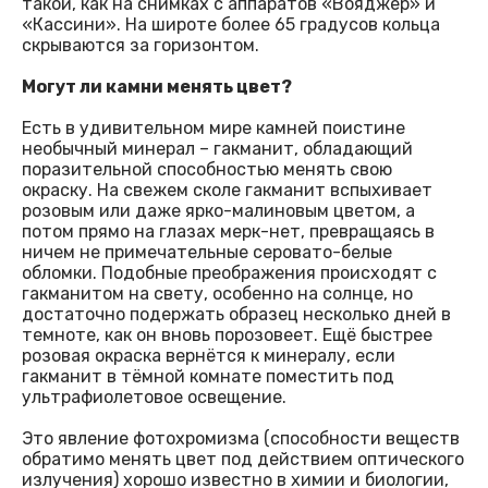
такой, как на снимках с аппаратов «Вояджер» и
«Кассини». На широте более 65 градусов кольца
скрываются за горизонтом.
Могут ли камни менять цвет?
Есть в удивительном мире камней поистине
необычный минерал – гакманит, обладающий
поразительной способностью менять свою
окраску. На свежем сколе гакманит вспыхивает
розовым или даже ярко-малиновым цветом, а
потом прямо на глазах мерк-нет, превращаясь в
ничем не примечательные серовато-белые
обломки. Подобные преображения происходят с
гакманитом на свету, особенно на солнце, но
достаточно подержать образец несколько дней в
темноте, как он вновь порозовеет. Ещё быстрее
розовая окраска вернётся к минералу, если
гакманит в тёмной комнате поместить под
ультрафиолетовое освещение.
Это явление фотохромизма (способности веществ
обратимо менять цвет под действием оптического
излучения) хорошо известно в химии и биологии,