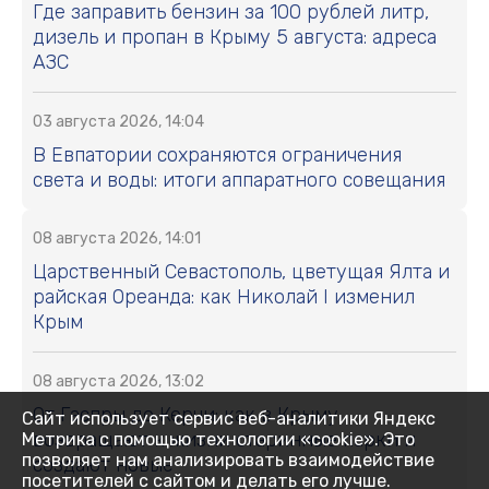
Где заправить бензин за 100 рублей литр,
дизель и пропан в Крыму 5 августа: адреса
АЗС
03 августа 2026, 14:04
В Евпатории сохраняются ограничения
света и воды: итоги аппаратного совещания
08 августа 2026, 14:01
Царственный Севастополь, цветущая Ялта и
райская Ореанда: как Николай I изменил
Крым
08 августа 2026, 13:02
От Гаспры до Керчи: как в Крыму
Сайт использует сервис веб-аналитики Яндекс
возвращают к жизни старинные парки и
Метрика с помощью технологии «cookie». Это
позволяет нам анализировать взаимодействие
создают новые
посетителей с сайтом и делать его лучше.