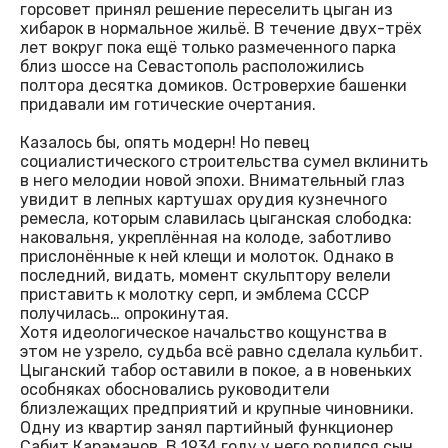
горсовет принял решение переселить цыган из
хибарок в нормальное жильё. В течение двух-трёх
лет вокруг пока ещё только размеченного парка
близ шоссе на Севастополь расположились
полтора десятка домиков. Островерхие башенки
придавали им готические очертания.
Казалось бы, опять модерн! Но певец
социалистического строительства сумел вклинить
в него мелодии новой эпохи. Внимательный глаз
увидит в лепных картушах орудия кузнечного
ремесла, которым славилась цыганская слободка:
наковальня, укреплённая на колоде, заботливо
прислонённые к ней клещи и молоток. Однако в
последний, видать, момент скульптору велели
приставить к молотку серп, и эмблема СССР
получилась… опрокинутая.
Хотя идеологическое начальство кощунства в
этом не узрело, судьба всё равно сделала кульбит.
Цыганский табор оставили в покое, а в новеньких
особняках обосновались руководители
близлежащих предприятий и крупные чиновники.
Одну из квартир занял партийный функционер
Сабит Караманов. В 1934 году у него родился сын