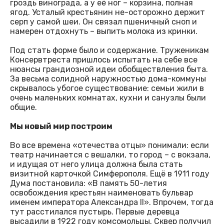
гроздь винограда, а у её ног – корзина, полная
ягод. Усталый крестьянин не-осторожно держит
серп у самой шеи. Он связал пшеничный сноп и
намерен отдохнуть – выпить молока из кринки.
Под стать форме было и содержание. Труженикам
Консервтреста пришлось испытать на себе все
нюансы грандиозной идеи обобществления быта.
За весьма солидной наружностью дома-коммуны
скрывалось убогое существование: семьи жили в
очень маленьких комнатах, кухни и санузлы были
общие.
Мы новый мир построим
Во все времена «отечества отцы» понимали: если
театр начинается с вешалки, то город – с вокзала,
и идущая от него улица должна была стать
визитной карточкой Симферополя. Ещё в 1911 году
Дума постановила: «В память 50-летия
освобождения крестьян наименовать бульвар
именем императора Александра II». Впрочем, тогда
тут расстилался пустырь. Первые деревца
высадили в 1922 году комсомольцы. Сквер получил