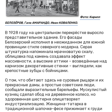
Фото: Кирилл
БЕЛОЗЁРОВ, Гала АМАРАНДО, Иван КОВАЛЕНКО.
В 1928 году на центральном перекрёстке выросло
представительное здание. Его фасады
Белозерский исполнил в неожиданном для южной
провинции стиле северного модерна. Серая
штукатурка напоминала мрачноватую скалу,
облицовка под камень создавала эффект
массивности, а высокие аттики – возведённые над
карнизом декоративные стенки – выглядели, как
крепостные зубцы с бойницами.
О том, что обитают здесь не суровые рыцари и их
прекрасные дамы, а простые советские люди,
сообщали выразительные барельефы. Мускулистый
кузнец сделал обод на деревянное колесо, но
здоровенная шестерня олицетворяет
индустриализацию. Женщина-татарка в
традиционной шапочке-фесе прижимает к груди