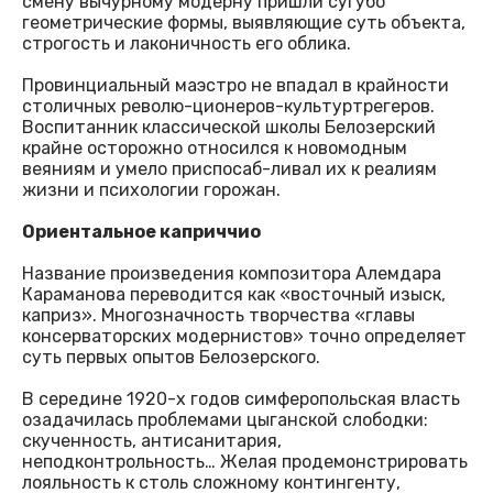
смену вычурному модерну пришли сугубо
геометрические формы, выявляющие суть объекта,
строгость и лаконичность его облика.
Провинциальный маэстро не впадал в крайности
столичных револю-ционеров-культуртрегеров.
Воспитанник классической школы Белозерский
крайне осторожно относился к новомодным
веяниям и умело приспосаб-ливал их к реалиям
жизни и психологии горожан.
Ориентальное каприччио
Название произведения композитора Алемдара
Караманова переводится как «восточный изыск,
каприз». Многозначность творчества «главы
консерваторских модернистов» точно определяет
суть первых опытов Белозерского.
В середине 1920-х годов симферопольская власть
озадачилась проблемами цыганской слободки:
скученность, антисанитария,
неподконтрольность… Желая продемонстрировать
лояльность к столь сложному контингенту,