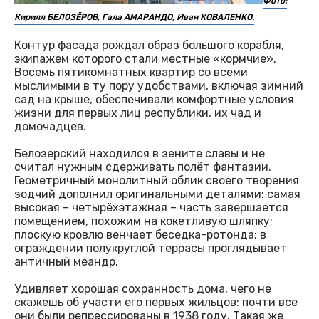
Фото:
Кирилл БЕЛОЗЁРОВ, Гала АМАРАНДО, Иван КОВАЛЕНКО.
Контур фасада рождал образ большого корабля,
экипажем которого стали местные «кормчие».
Восемь пятикомнатных квартир со всеми
мыслимыми в ту пору удобствами, включая зимний
сад на крыше, обеспечивали комфортные условия
жизни для первых лиц республики, их чад и
домочадцев.
Белозерский находился в зените славы и не
считал нужным сдерживать полёт фантазии.
Геометричный монолитный облик своего творения
зодчий дополнил оригинальными деталями: самая
высокая – четырёхэтажная – часть завершается
помещением, похожим на кокетливую шляпку;
плоскую кровлю венчает беседка-ротонда; в
ограждении полукруглой террасы проглядывает
античный меандр.
Удивляет хорошая сохранность дома, чего не
скажешь об участи его первых жильцов: почти все
они были репрессированы в 1938 году. Такая же