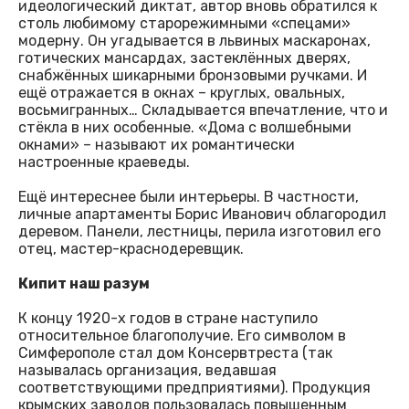
идеологический диктат, автор вновь обратился к
столь любимому старорежимными «спецами»
модерну. Он угадывается в львиных маскаронах,
готических мансардах, застеклённых дверях,
снабжённых шикарными бронзовыми ручками. И
ещё отражается в окнах – круглых, овальных,
восьмигранных… Складывается впечатление, что и
стёкла в них особенные. «Дома с волшебными
окнами» – называют их романтически
настроенные краеведы.
Ещё интереснее были интерьеры. В частности,
личные апартаменты Борис Иванович облагородил
деревом. Панели, лестницы, перила изготовил его
отец, мастер-краснодеревщик.
Кипит наш разум
К концу 1920-х годов в стране наступило
относительное благополучие. Его символом в
Симферополе стал дом Консервтреста (так
называлась организация, ведавшая
соответствующими предприятиями). Продукция
крымских заводов пользовалась повышенным