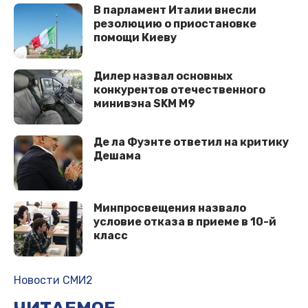
В парламент Италии внесли
резолюцию о приостановке
помощи Киеву
Дилер назвал основных
конкурентов отечественного
минивэна SKM M9
Де ла Фуэнте ответил на критику
Дешама
Минпросвещения назвало
условие отказа в приеме в 10-й
класс
Новости СМИ2