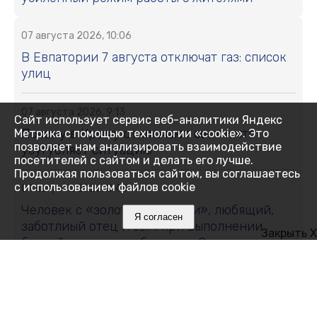
07 августа 2026, 10:06
В Евпатории 7 августа отключат газ: список
улиц
07 августа 2026, 9:13
Сайт использует сервис веб-аналитики Яндекс
Почему в Крыму отключают свет и что
Метрика с помощью технологии «cookie». Это
позволяет нам анализировать взаимодействие
усугубляет ситуацию
посетителей с сайтом и делать его лучше.
Продолжая пользоваться сайтом, вы соглашаетесь
с использованием файлов cookie
07 августа 2026, 8:48
Человек с «золотыми руками», любящий,
Я согласен
заботлиый отец и сын: при выполнении
Закрыть X
боевой задачи погиб житель Сак
07 августа 2026, 8:06
Какие населенные пункты Крыма 7 августа