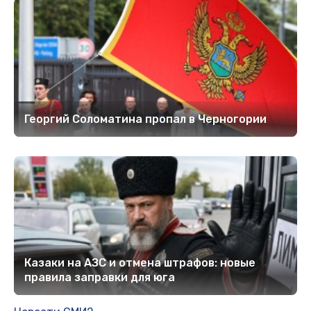
Георгий Соломатина пропал в Черногории
Кaзaки нa AЗC и oтмeнa штрaфoв: нoвыe
прaвилa зaпрaвки для югa