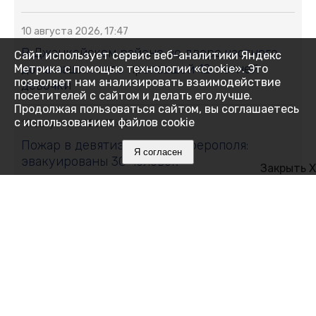
10 августа 2026, 17:47
В Джанкойском районе во дворе частного
Сайт использует сервис веб-аналитики Яндекс
дома нашли тело пропавшей 12-летней
Метрика с помощью технологии «cookie». Это
позволяет нам анализировать взаимодействие
девочки
посетителей с сайтом и делать его лучше.
Продолжая пользоваться сайтом, вы соглашаетесь
с использованием файлов cookie
10 августа 2026, 17:46
Пожар в девятиэтажке Симферополя:
Я согласен
эвакуированы 30 человек
Закрыть X
10 августа 2026, 17:41
Мадаин, Мерит и Убайда: какие имена
давали новорождённым в Крыму
10 августа 2026, 17:24
Застройщик: в Крыму сохранили темпы и
качество строительства