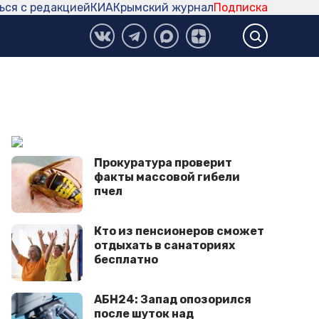
ься с редакцией
КИА
Крымский журнал
Подписка
Прокуратурa проверит
факты массовой гибели
пчел
Кто из пенсионеров сможет
отдыхать в санаториях
бесплатно
АБН24: Запад опозорился
после шуток над