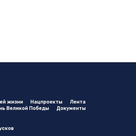
оей жизни
Нацпроекты
Лента
нь Великой Победы
Документы
усков