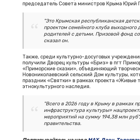
председатель Совета министров Крыма Юрий Г
"Это Крымская республиканская детска
проектом семейного клуба выходного 
родителей с детьми. Призовой фонд сос
сказал он.
Также, среди культурно-досуговых учреждений
получили Дворец культуры «Бриз» в пгт Примо
«Приморские сказки», объединяющий творческ
Новониколаевский сельский Дом культуры, ко
праздник «Святки» в рамках проекта «Живые 
этнокультурного наследия.
"Всего в 2026 году в Крыму в рамках 
инфраструктура культуры» нацпроекта
мероприятий на сумму 194,38 млн руб"
правительства.
Подписывайтесь на нас в
MAX
,
Дзен
,
Телегра