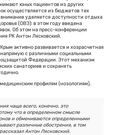
инимают юных пациентов из других
вок осуществляется из бюджетов тех
е внимание уделяется доступности отдыха
ровья (ОВЗ): в этом году введена
явок. Об этом на пресс-конференции
ия РК Антон Лясковский.
Крым активно развивается и хозрасчетная
 напрямую с различными социальными
 соцзащитой Федерации. Этот механизм
ских санаториев и сохранять
годично.
 медицинским профилям (нозологиям),
ия чаще всего, конечно, это
отому что в определенном смысле
ионов и обмениваются определенными
ывают различные обострения, в том
 рассказал Антон Лясковский.