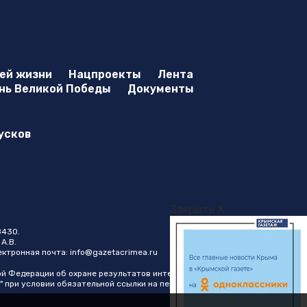
оей жизни
Нацпроекты
Лента
нь Великой Победы
Документы
усков
Закрыть X
8430.
А.В.
лектронная почта:
info@gazetacrimea.ru
ой Федерации об охране результатов интеллектуальной
" при условии обязательной ссылки на первоисточник в виде