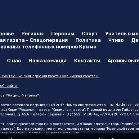
ровье
Регионы
Персоны
Спорт
Учитель в м
я газета - Спецоперация
Политика
Чтиво
Де
 важных телефонных номеров Крыма
О нас
Наша команда
Контакты
Архивы вып
-сайтах ГБУ РК «Редакция газеты «Крымская газета».
еб-сайта.
иса «Яндекс.Метрика»
стве сетевого издания 27.01.2017. Номер свидетельства - ЭЛ № ФС 77 - 6
и Крым "Редакция газеты "Крымская газета". Главный редактор: Гайдуков 
Козлова, д. 45А. Телефон редакции: 8 (3652) 51 88 46, +7(978) 20 790 81. Э
нет-сайте
gazetacrimea.ru
, в соответствии с законодательством Российск
 газета". Другие издания могут использовать материалы "Крымской газеты
 гипер-ссылкой на страницу-первоисточник