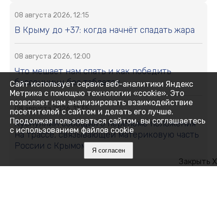
08 августа 2026, 12:15
В Крыму до +37: когда начнёт спадать жара
08 августа 2026, 12:00
Что мешает нам спать и как победить
бессонницу без таблеток
Сайт использует сервис веб-аналитики Яндекс
Метрика с помощью технологии «cookie». Это
позволяет нам анализировать взаимодействие
08 августа 2026, 11:35
посетителей с сайтом и делать его лучше.
Продолжая пользоваться сайтом, вы соглашаетесь
Хуснуллин сообщил о переломе положения
с использованием файлов cookie
на трассе, связывающей материковую часть
России с Крымом
Я согласен
Закрыть X
08 августа 2026, 11:01
Свыше 11 тонн сливы и алычи собрали в
Крыму: какие сорта выбирают садоводы