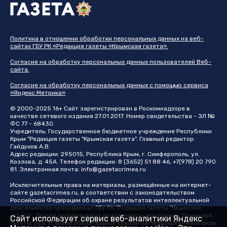
Политика в отношении обработки персональных данных на веб-
сайтах ГБУ РК «Редакция газеты «Крымская газета».
Согласие на обработку персональных данных пользователей Веб-
сайта.
Согласие на обработку персональных данных с помощью сервиса
«Яндекс.Метрика»
© 2000-2025 16+ Сайт зарегистрирован в Роскомнадзоре в
качестве сетевого издания 27.01.2017. Номер свидетельства - ЭЛ №
ФС 77 - 68430.
Учредитель: Государственное бюджетное учреждение Республики
Крым "Редакция газеты "Крымская газета". Главный редактор:
Гайдуков А.В.
Адрес редакции: 295015, Республика Крым, г. Симферополь, ул.
Козлова, д. 45А. Телефон редакции: 8 (3652) 51 88 46, +7(978) 20 790
81. Электронная почта:
info@gazetacrimea.ru
Исключительные права на материалы, размещённые на интернет-
сайте
gazetacrimea.ru
, в соответствии с законодательством
Российской Федерации об охране результатов интеллектуальной
деятельности принадлежат ГБУ РК "Редакция газеты "Крымская
газета". Другие издания могут использовать материалы "Крымской
Сайт использует сервис веб-аналитики Яндекс
газеты" при условии обязательной ссылки на первоисточник в виде