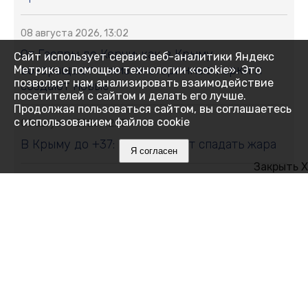
08 августа 2026, 13:02
От Гаспры до Керчи: как в Крыму
Сайт использует сервис веб-аналитики Яндекс
возвращают к жизни старинные парки и
Метрика с помощью технологии «cookie». Это
позволяет нам анализировать взаимодействие
создают новые
посетителей с сайтом и делать его лучше.
Продолжая пользоваться сайтом, вы соглашаетесь
с использованием файлов cookie
08 августа 2026, 12:15
В Крыму до +37: когда начнёт спадать жара
Я согласен
Закрыть X
08 августа 2026, 12:00
Что мешает нам спать и как победить
бессонницу без таблеток
08 августа 2026, 11:35
Хуснуллин сообщил о переломе положения
на трассе, связывающей материковую часть