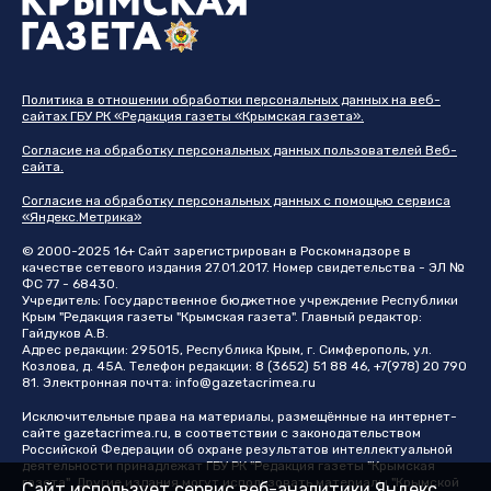
Политика в отношении обработки персональных данных на веб-
сайтах ГБУ РК «Редакция газеты «Крымская газета».
Согласие на обработку персональных данных пользователей Веб-
сайта.
Согласие на обработку персональных данных с помощью сервиса
«Яндекс.Метрика»
© 2000-2025 16+ Сайт зарегистрирован в Роскомнадзоре в
качестве сетевого издания 27.01.2017. Номер свидетельства - ЭЛ №
ФС 77 - 68430.
Учредитель: Государственное бюджетное учреждение Республики
Крым "Редакция газеты "Крымская газета". Главный редактор:
Гайдуков А.В.
Адрес редакции: 295015, Республика Крым, г. Симферополь, ул.
Козлова, д. 45А. Телефон редакции: 8 (3652) 51 88 46, +7(978) 20 790
81. Электронная почта:
info@gazetacrimea.ru
Исключительные права на материалы, размещённые на интернет-
сайте
gazetacrimea.ru
, в соответствии с законодательством
Российской Федерации об охране результатов интеллектуальной
деятельности принадлежат ГБУ РК "Редакция газеты "Крымская
газета". Другие издания могут использовать материалы "Крымской
Сайт использует сервис веб-аналитики Яндекс