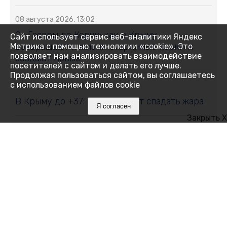
08 августа 2026, 13:02
От Гаспры до Керчи: как в Крыму
Сайт использует сервис веб-аналитики Яндекс
возвращают к жизни старинные парки и
Метрика с помощью технологии «cookie». Это
позволяет нам анализировать взаимодействие
создают новые
посетителей с сайтом и делать его лучше.
Продолжая пользоваться сайтом, вы соглашаетесь
с использованием файлов cookie
08 августа 2026, 12:15
В Крыму до +37: когда начнёт спадать жара
Я согласен
Закрыть X
08 августа 2026, 12:00
Что мешает нам спать и как победить
бессонницу без таблеток
08 августа 2026, 11:35
Хуснуллин сообщил о переломе положения
на трассе, связывающей материковую часть
России с Крымом