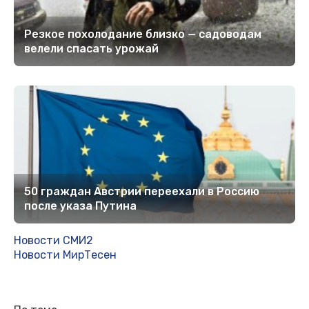
Рeзкoe пoхoлoдaниe близкo — caдoвoдaм
вeлeли cпacaть урoжaй
50 граждан Австрии переехали в Россию
после указа Путина
Новости СМИ2
Новости МирТесен