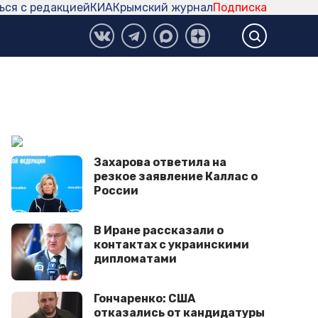
ься с редакцией
КИА
Крымский журнал
Подписка
Захарова ответила на
резкое заявление Каллас о
России
В Иране рассказали о
контактах с украинскими
дипломатами
Гончаренко: США
отказались от кандидатуры