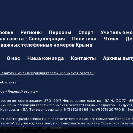
ровье
Регионы
Персоны
Спорт
Учитель в м
я газета - Спецоперация
Политика
Чтиво
Де
 важных телефонных номеров Крыма
О нас
Наша команда
Контакты
Архивы вып
-сайтах ГБУ РК «Редакция газеты «Крымская газета».
еб-сайта.
иса «Яндекс.Метрика»
стве сетевого издания 27.01.2017. Номер свидетельства - ЭЛ № ФС 77 - 6
и Крым "Редакция газеты "Крымская газета". Главный редактор: Гайдуков 
Козлова, д. 45А. Телефон редакции: 8 (3652) 51 88 46, +7(978) 20 790 81. Э
нет-сайте
gazetacrimea.ru
, в соответствии с законодательством Российск
 газета". Другие издания могут использовать материалы "Крымской газеты
 гипер-ссылкой на страницу-первоисточник