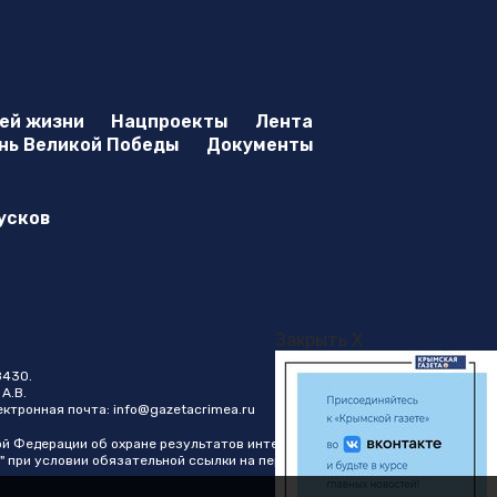
оей жизни
Нацпроекты
Лента
нь Великой Победы
Документы
усков
Закрыть X
8430.
А.В.
лектронная почта:
info@gazetacrimea.ru
ой Федерации об охране результатов интеллектуальной
" при условии обязательной ссылки на первоисточник в виде