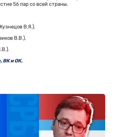
стие 56 пар со всей страны.
Кузнецов В.Я.).
иков В.В.).
В.).
м
,
ВК
и
ОК
.