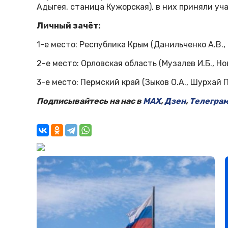
Адыгея, станица Кужорская), в них приняли уча
Личный зачёт:
1-е место: Республика Крым (Данильченко А.В., 
2-е место: Орловская область (Музалев И.Б., Нов
3-е место: Пермский край (Зыков О.А., Шурхай П.
Подписывайтесь на нас в
MAX
,
Дзен
,
Телегра