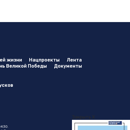
оей жизни
Нацпроекты
Лента
нь Великой Победы
Документы
усков
Закрыть X
8430.