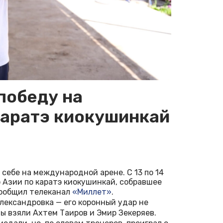
победу на
каратэ киокушинкай
себе на международной арене. С 13 по 14
 Азии по каратэ киокушинкай, собравшее
сообщил телеканал
«Миллет»
.
лександровка — его коронный удар не
ы взяли Ахтем Таиров и Эмир Зекеряев.