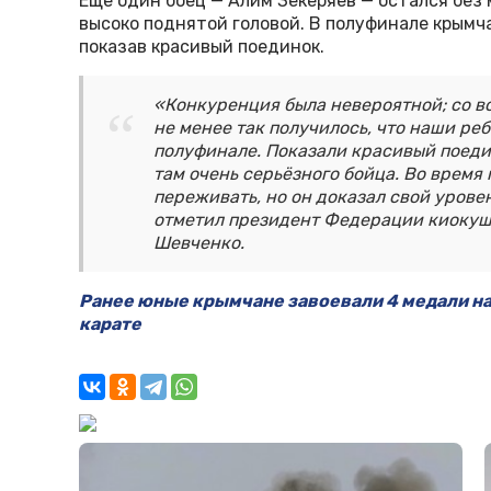
Ещё один боец — Алим Зекеряев — остался без м
высоко поднятой головой. В полуфинале крымч
показав красивый поединок.
«Конкуренция была невероятной; со в
не менее так получилось, что наши ре
полуфинале. Показали красивый поеди
там очень серьёзного бойца. Во время
переживать, но он доказал свой уровен
отметил президент Федерации киокуш
Шевченко.
Ранее юные крымчане завоевали 4 медали н
карате