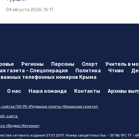
04 августа 2026, 16:17
ровье
Регионы
Персоны
Спорт
Учитель в м
я газета - Спецоперация
Политика
Чтиво
Де
 важных телефонных номеров Крыма
О нас
Наша команда
Контакты
Архивы вып
-сайтах ГБУ РК «Редакция газеты «Крымская газета».
еб-сайта.
иса «Яндекс.Метрика»
стве сетевого издания 27.01.2017. Номер свидетельства - ЭЛ № ФС 77 - 6