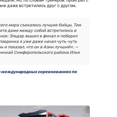
едали, но, по словам тренеров, проиграл с
ане даже встретились друг с другом,
сего мира съехались лучшие бойцы. Тем
бята даже между собой встретились в
нок: Эльдар вышел в финал и победил
 поединка я уже даже начал чуть-чуть
ь и показал, что он в Азии лучший», —
инкай Симферопольского района Илья
а международных соревнованиях по