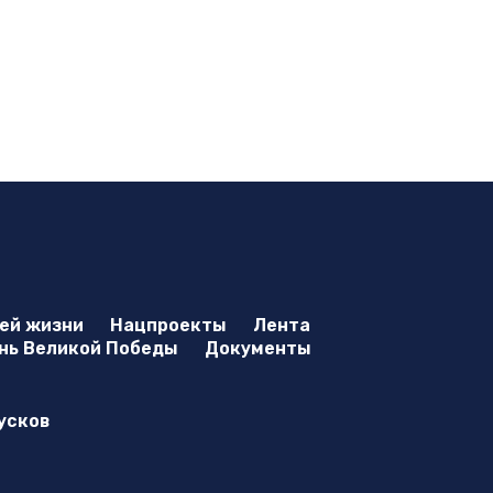
оей жизни
Нацпроекты
Лента
нь Великой Победы
Документы
усков