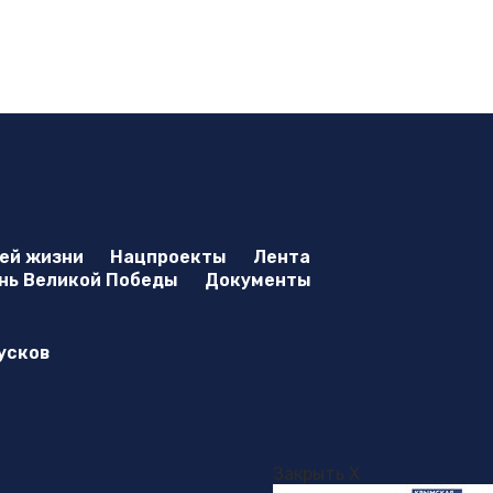
оей жизни
Нацпроекты
Лента
нь Великой Победы
Документы
усков
Закрыть X