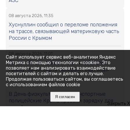
АЗС
08 августа 2026, 11:35
Хуснуллин сообщил о переломе положения
на трассе, связывающей материковую часть
России с Крымом
08 августа 2026, 11:01
Сайт использует сервис веб-аналитики Яндекс
Свыше 11 тонн сливы и алычи собрали в
Метрика с помощью технологии «cookie». Это
позволяет нам анализировать взаимодействие
Крыму: какие сорта выбирают садоводы
посетителей с сайтом и делать его лучше.
Продолжая пользоваться сайтом, вы соглашаетесь
с использованием файлов cookie
08 августа 2026, 10:19
В День физкультурника транспортные
Я согласен
полицейские Крыма провели зарядку для
Закрыть X
детей
08 августа 2026, 10:19