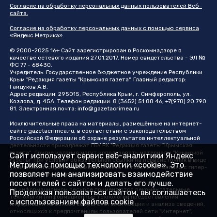
Согласие на обработку персональных данных пользователей Веб-
сайта.
Согласие на обработку персональных данных с помощью сервиса
«Яндекс.Метрика»
© 2000-2025 16+ Сайт зарегистрирован в Роскомнадзоре в
качестве сетевого издания 27.01.2017. Номер свидетельства - ЭЛ №
ФС 77 - 68430.
Учредитель: Государственное бюджетное учреждение Республики
Крым "Редакция газеты "Крымская газета". Главный редактор:
Гайдуков А.В.
Адрес редакции: 295015, Республика Крым, г. Симферополь, ул.
Козлова, д. 45А. Телефон редакции: 8 (3652) 51 88 46, +7(978) 20 790
81. Электронная почта:
info@gazetacrimea.ru
Исключительные права на материалы, размещённые на интернет-
сайте
gazetacrimea.ru
, в соответствии с законодательством
Российской Федерации об охране результатов интеллектуальной
деятельности принадлежат ГБУ РК "Редакция газеты "Крымская
газета". Другие издания могут использовать материалы "Крымской
Сайт использует сервис веб-аналитики Яндекс
газеты" при условии обязательной ссылки на первоисточник в виде
Метрика с помощью технологии «cookie». Это
упоминания издания "Крымская газета" в тексте материала с гипер-
позволяет нам анализировать взаимодействие
ссылкой на страницу-первоисточник
посетителей с сайтом и делать его лучше.
На информационном ресурсе применяются рекомендательные
Продолжая пользоваться сайтом, вы соглашаетесь
технологии (информационные технологии предоставления
с использованием файлов cookie
информации на основе сбора, систематизации и анализа сведений,
относящихся к предпочтениям пользователей сети "Интернет",