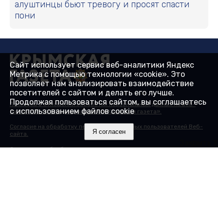
алуштинцы бьют тревогу и просят спасти
пони
Сайт использует сервис веб-аналитики Яндекс
Метрика с помощью технологии «cookie». Это
позволяет нам анализировать взаимодействие
посетителей с сайтом и делать его лучше.
Продолжая пользоваться сайтом, вы соглашаетесь
Политика в отношении обработки персональных данных на веб-
с использованием файлов cookie
сайтах ГБУ РК «Редакция газеты «Крымская газета».
Согласие на обработку персональных данных пользователей Веб-
Я согласен
сайта.
Закрыть X
Согласие на обработку персональных данных с помощью сервиса
«Яндекс.Метрика»
© 2000-2025 16+ Сайт зарегистрирован в Роскомнадзоре в
качестве сетевого издания 27.01.2017. Номер свидетельства - ЭЛ №
ФС 77 - 68430.
Учредитель: Государственное бюджетное учреждение Республики
Крым "Редакция газеты "Крымская газета". Главный редактор:
Гайдуков А.В.
Адрес редакции: 295015, Республика Крым, г. Симферополь, ул.