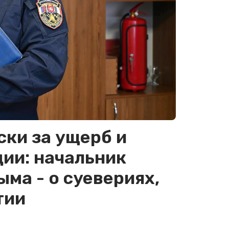
ски за ущерб и
ии: начальник
ма - о суевериях,
тии