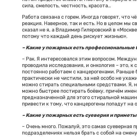
сила, смелость, честность, красота…
Работа связана с горем. Иногда говорят, что 
реакция. Наверное, так и есть. Но в целом мы с
сказал не я, а Владимир Гиляровский в «Москв
потому что каждый день рискует жизнью».
– Какие у пожарных есть профессиональные
– Рак. Я интересовался этим вопросом. Между
проводила исследования, и онкология – это, к
постоянно работаем с канцерогенами. Раньше 
практически не чистили, за ней особо не уха
можно стирать специальными средствами. Я, н
можно быстрее постирать боёвку, причём именн
предназначенной для этого стиральной машин
привести к тому, что канцерогены попадут на 
– Какие у пожарных есть суеверия и приметы
– Очень много. Пожалуй, это самая суеверная 
подразделениях нельзя брать с собой на смен