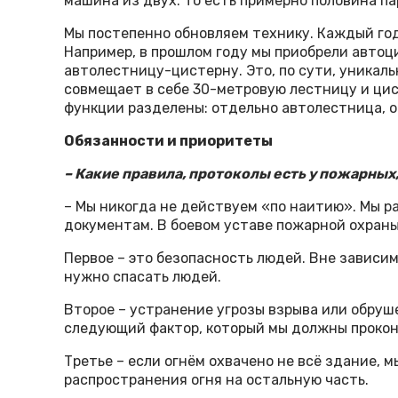
машина из двух. То есть примерно половина па
Мы постепенно обновляем технику. Каждый го
Например, в прошлом году мы приобрели автоци
автолестницу-цистерну. Это, по сути, уникал
совмещает в себе 30-метровую лестницу и цис
функции разделены: отдельно автолестница, 
Обязанности и приоритеты
– Какие правила, протоколы есть у пожарных
– Мы никогда не действуем «по наитию». Мы р
документам. В боевом уставе пожарной охран
Первое – это безопасность людей. Вне зависим
нужно спасать людей.
Второе – устранение угрозы взрыва или обруше
следующий фактор, который мы должны прокон
Третье – если огнём охвачено не всё здание, 
распространения огня на остальную часть.