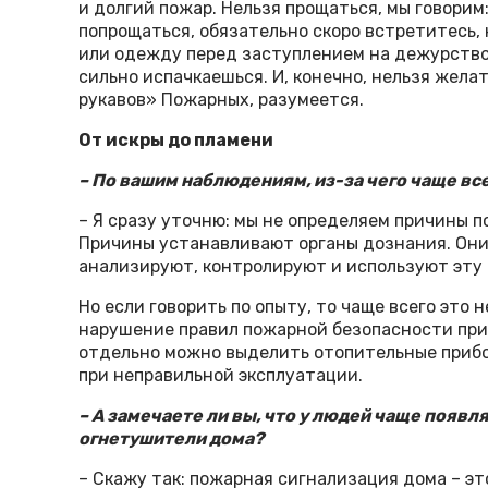
и долгий пожар. Нельзя прощаться, мы говорим
попрощаться, обязательно скоро встретитесь, 
или одежду перед заступлением на дежурство 
сильно испачкаешься. И, конечно, нельзя жела
рукавов» Пожарных, разумеется.
От искры до пламени
– По вашим наблюдениям, из-за чего чаще в
– Я сразу уточню: мы не определяем причины п
Причины устанавливают органы дознания. Они
анализируют, контролируют и используют эту
Но если говорить по опыту, то чаще всего это
нарушение правил пожарной безопасности при
отдельно можно выделить отопительные прибо
при неправильной эксплуатации.
– А замечаете ли вы, что у людей чаще появ
огнетушители дома?
– Скажу так: пожарная сигнализация дома – эт