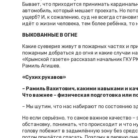
Бывает, что приходится принимать кардиналь
автомобиль, который мешает проехать. Но пот
ущерб? И, к сожалению, суд не всегда станови
идёт о жизни человека, тем более ребёнка, то
ВЫКОВАННЫЕ В ОГНЕ
Какие суеверия живут в пожарных частях и пр
пожарным добраться до огня и какие случаи н
«Крымской газете» рассказал начальник ГКУ Р
Рамиль Агишев.
«Сухих рукавов»
– Рамиль Вахитович, какими навыками и к
Что важнее – физическая подготовка или 
– Мы шутим, что нас набирают по состоянию зд
Но если серьёзно, то самое важное качество –
обстановку, понимать, что происходит и что 
голову побежит в задымлённую зону без средс
потом придётся спасать. Поэтому в первую оч