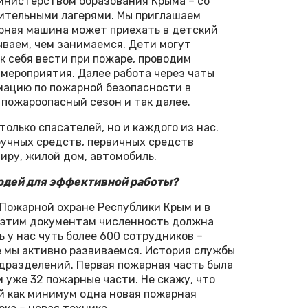
Министерством образования Крыма – со
ительными лагерями. Мы приглашаем
жарная машина может приехать в детский
зываем, чем занимаемся. Дети могут
ак себя вести при пожаре, проводим
мероприятия. Далее работа через чаты
ацию по пожарной без­опасности в
 пожароопасный сезон и так далее.
только спасателей, но и каждого из нас.
ручных средств, первичных средств
иру, жилой дом, автомобиль.
 людей для эффективной работы?
 Пожарной охране Республики Крым и в
 этим документам численность должна
ь у нас чуть более 600 сотрудников –
е мы активно развиваемся. История службы
одразделений. Первая пожарная часть была
и уже 32 пожарные части. Не скажу, что
й как минимум одна новая пожарная