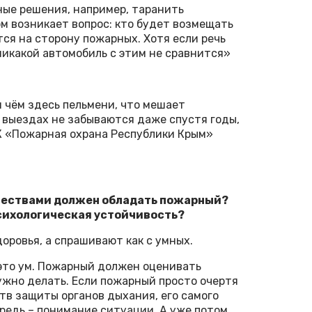
ные решения, например, таранить
ом возникает вопрос: кто будет возмещать
тся на сторону пожарных. Хотя если речь
 никакой автомобиль с этим не сравнится»
и чём здесь пельмени, что мешает
а выездах не забываются даже спустя годы,
К «Пожарная охрана Республики Крым»
ачествами должен обладать пожарный?
психологическая устойчивость?
оровья, а спрашивают как с умных.
 это ум. Пожарный должен оценивать
нужно делать. Если пожарный просто очертя
тв защиты органов дыхания, его самого
ередь – понимание ситуации. А уже потом