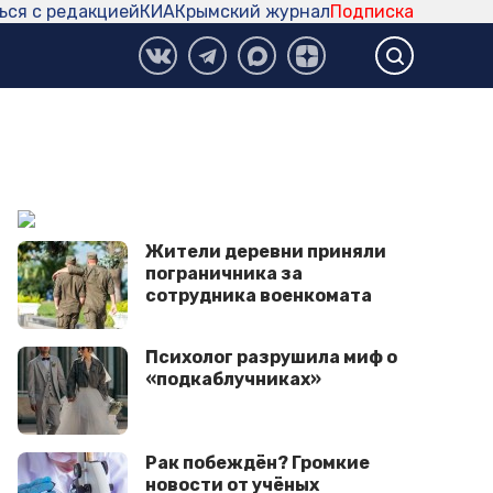
ься с редакцией
КИА
Крымский журнал
Подписка
Жители деревни приняли
пограничника за
сотрудника военкомата
Психолог разрушила миф о
«подкаблучниках»
Рак побеждён? Громкие
новости от учёных