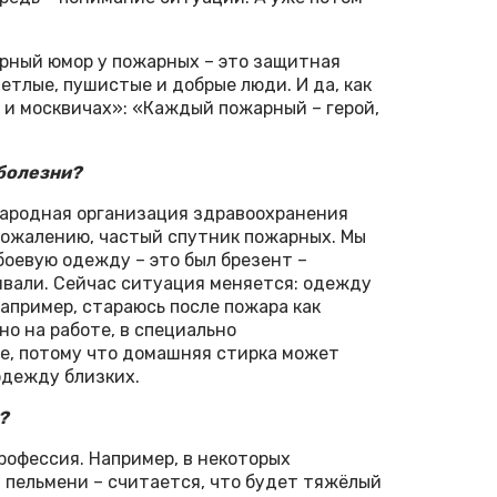
чёрный юмор у пожарных – это защитная
ветлые, пушистые и добрые люди. И да, как
е и москвичах»: «Каждый пожарный – герой,
 болезни?
народная организация здравоохранения
 сожалению, частый спутник пожарных. Мы
боевую одежду – это был брезент –
живали. Сейчас ситуация меняется: одежду
апример, стараюсь после пожара как
о на работе, в специально
е, потому что домашняя стирка может
одежду близких.
?
профессия. Например, в некоторых
у пельмени – считается, что будет тяжёлый