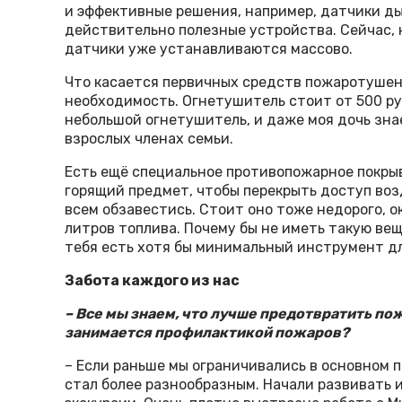
и эффективные решения, например, датчики ды
действительно полезные устройства. Сейчас, н
датчики уже устанавливаются массово.
Что касается первичных средств пожаротушения
необходимость. Огнетушитель стоит от 500 руб
небольшой огнетушитель, и даже моя дочь знает
взрослых членах семьи.
Есть ещё специальное противопожарное покрыв
горящий предмет, чтобы перекрыть доступ воз
всем обзавестись. Стоит оно тоже недорого, ок
литров топ­лива. Почему бы не иметь такую вещ
тебя есть хотя бы минимальный инструмент дл
Забота каждого из нас
– Все мы знаем, что лучше предотвратить по
занимается профилактикой пожаров?
– Если раньше мы ограничивались в основном 
стал более разнообразным. Начали развивать и