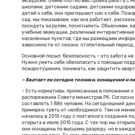
экскурсии. Очень плотно выстроена работа с 
школами, детскими садами, детскими оздоров
детей к себе, они приглашают нас к себе. По
сад, мы показываем, как она работает, расска
посидеть за рулём, посигналить. Объясняем, к
учебные эвакуации, различные интерактивные 
населённых пунктов, где мы размещаем информ
зависимости от сезона: отопительный период,
Основной посыл: безопасность – это забота не 
Нужно уметь себя обезопасить с помощью под
пожаротушения, понимать, как защитить кварт
– Хватает ли сегодня техники, оснащения и
– Есть нормативы, прописанные в положении о
распоряжении Совета министров РК. Согласно
составлять 1 886 человек. На сегодняшний ден
примерно треть от необходимого. Тем не мене
началась в 2015 году с поэтапного создания п
открыта в июле 2015 года. С тех пор мы открыл
они оснащены по высшему разряду, но в каждо