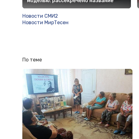
моделью: рассекречено название
Новости СМИ2
Новости МирТесен
По теме