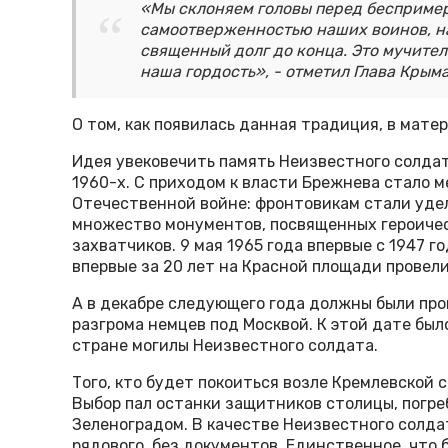
«Мы склоняем головы перед бесприме
самоотверженностью наших воинов, н
священный долг до конца. Это мучител
наша гордость», - отметил Глава Крым
О том, как появилась данная традиция, в мате
Идея увековечить память Неизвестного солдат
1960-х. С приходом к власти Брежнева стало 
Отечественной войне: фронтовикам стали уде
множество монументов, посвященных героичес
захватчиков. 9 мая 1965 года впервые с 1947 г
впервые за 20 лет на Красной площади провел
А в декабре следующего года должны были пр
разгрома немцев под Москвой. К этой дате бы
стране могилы Неизвестного солдата.
Того, кто будет покоиться возле Кремлевской 
Выбор пал останки защитников столицы, погре
Зеленоградом. В качестве Неизвестного солда
рядового, без документов. Единственное, что б