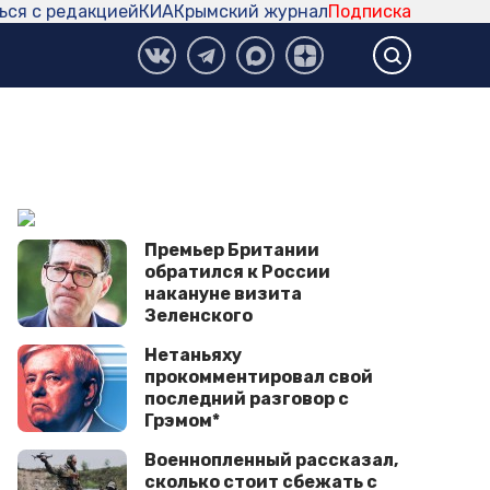
ься с редакцией
КИА
Крымский журнал
Подписка
Премьер Британии
обратился к России
накануне визита
Зеленского
Нетаньяху
прокомментировал свой
последний разговор с
Грэмом*
Военнопленный рассказал,
сколько стоит сбежать с