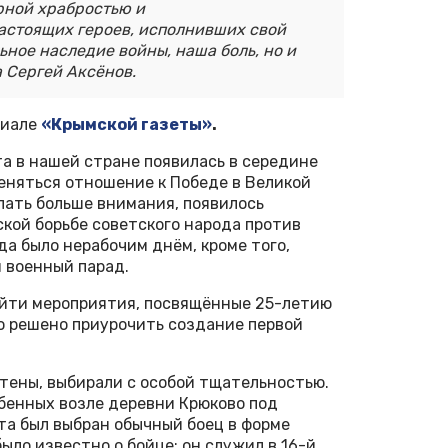
рной храбростью и
астоящих героев, исполнивших свой
ьное наследие войны, наша боль, но и
а Сергей Аксёнов.
риале
«Крымской газеты»
.
а в нашей стране появилась в середине
меняться отношение к Победе в Великой
лать больше внимания, появилось
кой борьбе советского народа против
ода было нерабочим днём, кроме того,
и военный парад.
ойти мероприятия, посвящённые 25-летию
ло решено приурочить создание первой
стены, выбирали с особой тщательностью.
бенных возле деревни Крюково под
та был выбран обычный боец в форме
ыло известно о бойце: он служил в 16-й