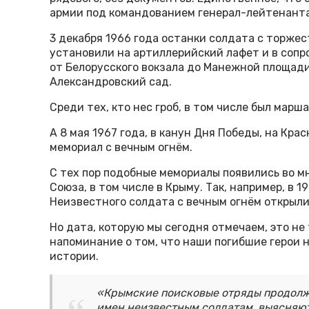
армии под командованием генерал-лейтенанта
3 декабря 1966 года останки солдата с торжес
установили на артиллерийский лафет и в соп
от Белорусского вокзала до Манежной площади.
Александровский сад.
Среди тех, кто нес гроб, в том числе был мар
А 8 мая 1967 года, в канун Дня Победы, на Кр
мемориал с вечным огнём.
С тех пор подобные мемориалы появились во м
Союза, в том числе в Крыму. Так, например, в 
Неизвестного солдата с вечным огнём открыли 
Но дата, которую мы сегодня отмечаем, это не
напоминание о том, что наши погибшие герои 
истории.
«Крымские поисковые отряды продолж
имен неизвестным солдатам, выясняют