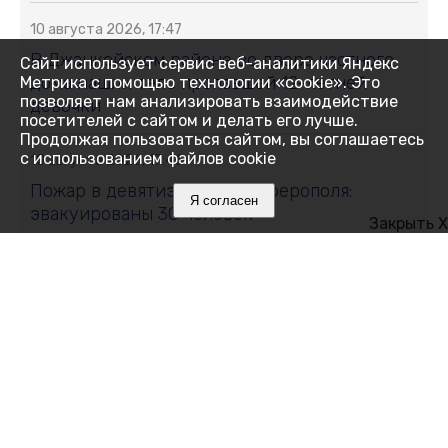
10 августа 2026, 17:47
В Джанкойском районе во дворе частного
Сайт использует сервис веб-аналитики Яндекс
дома нашли тело пропавшей 12-летней
Метрика с помощью технологии «cookie». Это
позволяет нам анализировать взаимодействие
девочки
посетителей с сайтом и делать его лучше.
Продолжая пользоваться сайтом, вы соглашаетесь
с использованием файлов cookie
10 августа 2026, 17:46
Пожар в девятиэтажке Симферополя:
Я согласен
эвакуированы 30 человек
Закрыть X
10 августа 2026, 17:41
Мадаин, Мерит и Убайда: какие имена
давали новорождённым в Крыму
10 августа 2026, 17:24
Застройщик: в Крыму сохранили темпы и
качество строительства