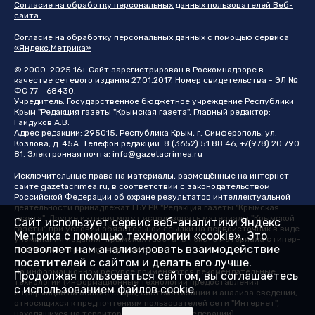
Согласие на обработку персональных данных пользователей Веб-
сайта.
Согласие на обработку персональных данных с помощью сервиса
«Яндекс.Метрика»
© 2000-2025 16+ Сайт зарегистрирован в Роскомнадзоре в
качестве сетевого издания 27.01.2017. Номер свидетельства - ЭЛ №
ФС 77 - 68430.
Учредитель: Государственное бюджетное учреждение Республики
Крым "Редакция газеты "Крымская газета". Главный редактор:
Гайдуков А.В.
Адрес редакции: 295015, Республика Крым, г. Симферополь, ул.
Козлова, д. 45А. Телефон редакции: 8 (3652) 51 88 46, +7(978) 20 790
81. Электронная почта:
info@gazetacrimea.ru
Исключительные права на материалы, размещённые на интернет-
сайте
gazetacrimea.ru
, в соответствии с законодательством
Российской Федерации об охране результатов интеллектуальной
деятельности принадлежат ГБУ РК "Редакция газеты "Крымская
газета". Другие издания могут использовать материалы "Крымской
Сайт использует сервис веб-аналитики Яндекс
газеты" при условии обязательной ссылки на первоисточник в виде
Метрика с помощью технологии «cookie». Это
упоминания издания "Крымская газета" в тексте материала с гипер-
позволяет нам анализировать взаимодействие
ссылкой на страницу-первоисточник
посетителей с сайтом и делать его лучше.
На информационном ресурсе применяются рекомендательные
Продолжая пользоваться сайтом, вы соглашаетесь
технологии (информационные технологии предоставления
с использованием файлов cookie
информации на основе сбора, систематизации и анализа сведений,
относящихся к предпочтениям пользователей сети "Интернет",
находящихся на территории Российской Федерации)