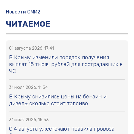
Альпинист назвал причину гибели
туристов на Эльбрусе
Кто сохранил этот старый
документ из СССР, тот уже
богач…
Агроном рассказал, как защитить
томаты от фитофторы в августе
Колосков считает, что Инфантино
уступит давлению УЕФА