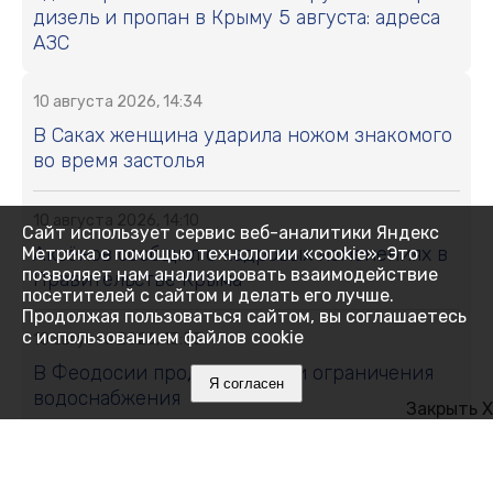
дизель и пропан в Крыму 5 августа: адреса
АЗС
10 августа 2026, 14:34
В Саках женщина ударила ножом знакомого
во время застолья
10 августа 2026, 14:10
Сайт использует сервис веб-аналитики Яндекс
Аксёнов сообщил о кадровых изменениях в
Метрика с помощью технологии «cookie». Это
позволяет нам анализировать взаимодействие
Правительстве Крыма
посетителей с сайтом и делать его лучше.
Продолжая пользоваться сайтом, вы соглашаетесь
с использованием файлов cookie
10 августа 2026, 13:53
В Феодосии продлили сроки ограничения
Я согласен
водоснабжения
Закрыть X
10 августа 2026, 13:42
Звездопад Персеиды в Крыму: где и когда