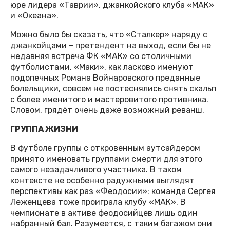
юре лидера «Таврии», джанкойского клуба «МАК»
и «Океана».
Можно было бы сказать, что «Сталкер» наряду с
джанкойцами – претендент на выход, если бы не
недавняя встреча ФК «МАК» со столичными
футболистами. «Маки», как ласково именуют
подопечных Романа Войнаровского преданные
болельщики, совсем не постеснялись снять скальп
с более именитого и мастеровитого противника.
Словом, грядёт очень даже возможный реванш.
ГРУППА ЖИЗНИ
В футболе группы с откровенным аутсайдером
принято именовать группами смерти для этого
самого незадачливого участника. В таком
контексте не особенно радужными выглядят
перспективы как раз «Феодосии»: команда Сергея
Леженцева тоже проиграла клубу «МАК». В
чемпионате в активе феодосийцев лишь один
набранный бал. Разумеется, с таким багажом они