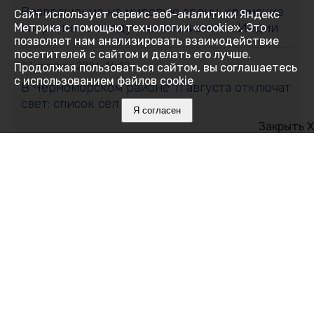
Возвращение на мировую арену: крымские
Сайт использует сервис веб-аналитики Яндекс
спортсмены поедут на чемпионат в Индии
Метрика с помощью технологии «cookie». Это
позволяет нам анализировать взаимодействие
посетителей с сайтом и делать его лучше.
07 августа 2026, 16:48
Продолжая пользоваться сайтом, вы соглашаетесь
с использованием файлов cookie
В Черноморском районе 11 августа отключат
свет: список сёл и улиц
Я согласен
Закрыть X
07 августа 2026, 16:27
Как Ялта держится 14 дней без
электричества
07 августа 2026, 16:05
Месяц на привязи без воды и тени:
алуштинцы бьют тревогу и просят спасти
пони