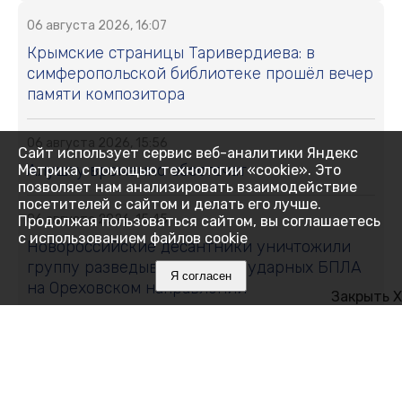
06 августа 2026, 16:07
Крымские страницы Таривердиева: в
симферопольской библиотеке прошёл вечер
памяти композитора
06 августа 2026, 15:56
Сайт использует сервис веб-аналитики Яндекс
Алушту временно обесточат
Метрика с помощью технологии «cookie». Это
позволяет нам анализировать взаимодействие
посетителей с сайтом и делать его лучше.
06 августа 2026, 15:45
Продолжая пользоваться сайтом, вы соглашаетесь
с использованием файлов cookie
Новороссийские десантники уничтожили
группу разведывательных и ударных БПЛА
Я согласен
на Ореховском направлении
Закрыть X
06 августа 2026, 15:37
Где в Симферополе 7 августа отключат свет:
список улиц