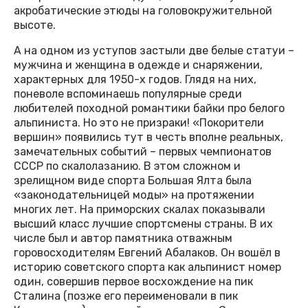
акробатические этюды на головокружительной
высоте.
А на одном из уступов застыли две белые статуи –
мужчина и женщина в одежде и снаряжении,
характерных для 1950-х годов. Глядя на них,
поневоле вспоминаешь популярные среди
любителей походной романтики байки про белого
альпиниста. Но это не призраки! «Покорители
вершин» появились тут в честь вполне реальных,
замечательных событий – первых чемпионатов
СССР по скалолазанию. В этом сложном и
зрелищном виде спорта Большая Ялта была
«законодательницей моды» на протяжении
многих лет. На приморских скалах показывали
высший класс лучшие спортсмены страны. В их
числе был и автор памятника отважным
горовосходителям Евгений Aбaлаков. Он вошёл в
историю советского спорта как альпинист номер
один, совершив первое восхождение на пик
Сталина (позже его переименовали в пик