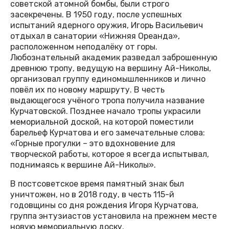
советской атомной бомбы, были строго
засекречены. В 1950 году, после успешных
испытаний ядерного оружия, Игорь Васильевич
отдыхал в санатории «Нижняя Ореанда»,
расположенном неподалёку от горы.
Любознательный академик разведал заброшенную
древнюю тропу, ведущую на вершину Ай-Николы,
организовал группу единомышленников и лично
повёл их по новому маршруту. В честь
выдающегося учёного тропа получила название
Курчатовской. Позднее начало тропы украсили
мемориальной доской, на которой поместили
барельеф Курчатова и его замечательные слова:
«Горные прогулки – это вдохновение для
творческой работы, которое я всегда испытывал,
поднимаясь к вершине Ай-Николы».
В постсоветское время памятный знак был
уничтожен, но в 2018 году, в честь 115-й
годовщины со дня рождения Игоря Курчатова,
группа энтузиастов установила на прежнем месте
новую мемориальную доску.