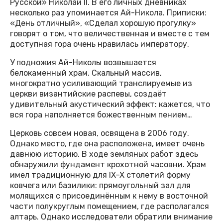
Русской» Николай II. В его личных дневниках
несколько раз упоминается Ай-Никола. Приписки:
«День отличный», «Сделал хорошую прогулку»
говорят о том, что величественная и вместе с тем
доступная гора очень нравилась императору.
У подножия Ай-Николы возвышается
белокаменный храм. Скальный массив,
многократно усиливающий транслируемые из
церкви византийские распевы, создаёт
удивительный акустический эффект: кажется, что
вся гора наполняется божественным пением…
Церковь совсем новая, освящена в 2006 году.
Однако место, где она расположена, имеет очень
давнюю историю. В ходе земляных работ здесь
обнаружили фундамент крохотной часовни. Храм
имел традиционную для IX–X столетий форму
ковчега или базилики: прямоугольный зал для
молящихся с присоединённым к нему в восточной
части полукруглым помещением, где располагался
алтарь. Однако исследователи обратили внимание