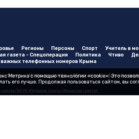
ровье
Регионы
Персоны
Спорт
Учитель в м
я газета - Спецоперация
Политика
Чтиво
Де
 важных телефонных номеров Крыма
О нас
Наша команда
Контакты
Архивы вып
кс Метрика с помощью технологии «cookie». Это позво
ать его лучше. Продолжая пользоваться сайтом, вы со
-сайтах ГБУ РК «Редакция газеты «Крымская газета».
еб-сайта.
иса «Яндекс.Метрика»
стве сетевого издания 27.01.2017. Номер свидетельства - ЭЛ № ФС 77 - 6
и Крым "Редакция газеты "Крымская газета". Главный редактор: Гайдуков 
Козлова, д. 45А. Телефон редакции: 8 (3652) 51 88 46, +7(978) 20 790 81. Э
нет-сайте
gazetacrimea.ru
, в соответствии с законодательством Российск