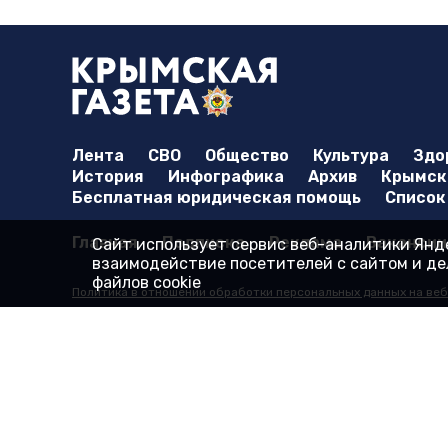
Лента
СВО
Общество
Культура
Здо
История
Инфографика
Архив
Крымска
Бесплатная юридическая помощь
Список
Главная
Подписка
Реклама
Вакансии
Сайт использует сервис веб-аналитики Янде
взаимодействие посетителей с сайтом и дел
файлов cookie
Политика в отношении обработки персональных данных на веб
Согласие на обработку персональных данных пользователей В
Согласие на обработку персональных данных с помощью серв
© 2000-2025 16+ Сайт зарегистрирован в Роскомнадзоре в каче
Учредитель: Государственное бюджетное учреждение Республик
Адрес редакции: 295015, Республика Крым, г. Симферополь, ул. 
Исключительные права на материалы, размещённые на интер