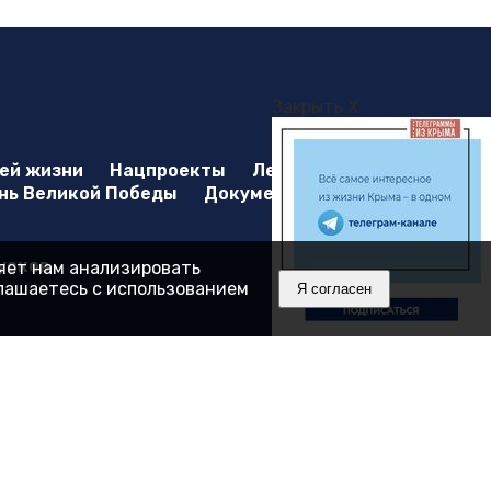
Закрыть X
оей жизни
Нацпроекты
Лента
нь Великой Победы
Документы
усков
ляет нам анализировать
глашаетесь с использованием
Я согласен
8430.
А.В.
лектронная почта:
info@gazetacrimea.ru
ой Федерации об охране результатов интеллектуальной