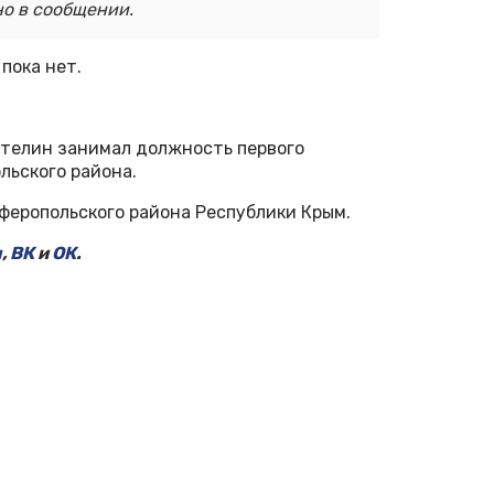
но в сообщении.
пока нет.
Петелин занимал должность первого
ьского района.
феропольского района Республики Крым.
м
,
ВК
и
ОК
.