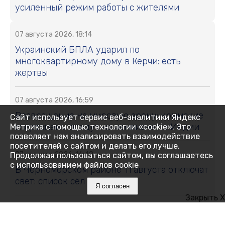
усиленный режим работы с жителями
07 августа 2026, 18:14
Украинский БПЛА ударил по
многоквартирному дому в Керчи: есть
жертвы
07 августа 2026, 16:59
Возвращение на мировую арену: крымские
Сайт использует сервис веб-аналитики Яндекс
спортсмены поедут на чемпионат в Индии
Метрика с помощью технологии «cookie». Это
позволяет нам анализировать взаимодействие
посетителей с сайтом и делать его лучше.
07 августа 2026, 16:48
Продолжая пользоваться сайтом, вы соглашаетесь
с использованием файлов cookie
В Черноморском районе 11 августа отключат
свет: список сёл и улиц
Я согласен
Закрыть X
07 августа 2026, 16:27
Как Ялта держится 14 дней без