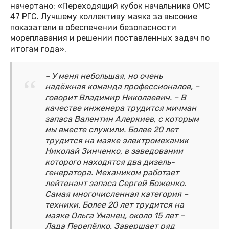
начертано: «Переходящий кубок начальника ОМС
47 РГС. Лучшему коллективу маяка за высокие
показатели в обеспечении безопасности
мореплавания и решении поставленных задач по
итогам года».
– У меня небольшая, но очень
надёжная команда профессионалов, –
говорит Владимир Николаевич. – В
качестве инженера трудится мичман
запаса Валентин Алеркиев, с которым
мы вместе служили. Более 20 лет
трудится на маяке электромеханик
Николай Зинченко, в заведовании
которого находятся два дизель-
генератора. Механиком работает
лейтенант запаса Сергей Боженко.
Самая многочисленная категория –
техники. Более 20 лет трудится на
маяке Ольга Уманец, около 15 лет –
Лада Перепёлко. Завершает ряд