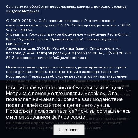
Согласие на обработку персональных данных с помощью сервиса
«Яндекс.Метрика»
© 2000-2025 16+ Сайт зарегистрирован в Роскомнадзоре в
качестве сетевого издания 27.01.2017. Номер свидетельства - ЭЛ №
ФС 77 - 68430.
Учредитель: Государственное бюджетное учреждение Республики
Крым "Редакция газеты "Крымская газета". Главный редактор:
Гайдуков А.В.
Адрес редакции: 295015, Республика Крым, г. Симферополь, ул.
Козлова, д. 45А. Телефон редакции: 8 (3652) 51 88 46, +7(978) 20 790
81. Электронная почта:
info@gazetacrimea.ru
Исключительные права на материалы, размещённые на интернет-
сайте
gazetacrimea.ru
, в соответствии с законодательством
Российской Федерации об охране результатов интеллектуальной
деятельности принадлежат ГБУ РК "Редакция газеты "Крымская
газета". Другие издания могут использовать материалы "Крымской
Сайт использует сервис веб-аналитики Яндекс
газеты" при условии обязательной ссылки на первоисточник в виде
Метрика с помощью технологии «cookie». Это
упоминания издания "Крымская газета" в тексте материала с гипер-
позволяет нам анализировать взаимодействие
ссылкой на страницу-первоисточник
посетителей с сайтом и делать его лучше.
На информационном ресурсе применяются рекомендательные
Продолжая пользоваться сайтом, вы соглашаетесь
технологии (информационные технологии предоставления
с использованием файлов cookie
информации на основе сбора, систематизации и анализа сведений,
относящихся к предпочтениям пользователей сети "Интернет",
находящихся на территории Российской Федерации)
Я согласен
Закрыть X