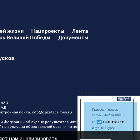
оей жизни
Нацпроекты
Лента
нь Великой Победы
Документы
усков
Закрыть X
8430.
А.В.
лектронная почта:
info@gazetacrimea.ru
ой Федерации об охране результатов интеллектуальной
" при условии обязательной ссылки на первоисточник в виде
ляет нам анализировать