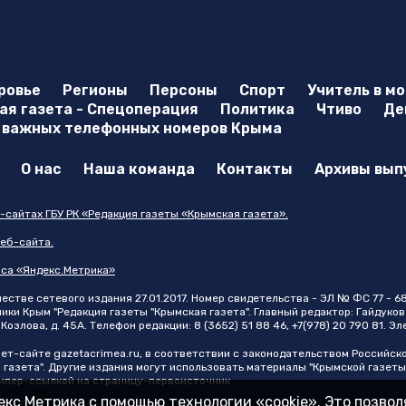
ровье
Регионы
Персоны
Спорт
Учитель в м
я газета - Спецоперация
Политика
Чтиво
Де
 важных телефонных номеров Крыма
О нас
Наша команда
Контакты
Архивы вып
-сайтах ГБУ РК «Редакция газеты «Крымская газета».
еб-сайта.
иса «Яндекс.Метрика»
стве сетевого издания 27.01.2017. Номер свидетельства - ЭЛ № ФС 77 - 6
и Крым "Редакция газеты "Крымская газета". Главный редактор: Гайдуков 
Козлова, д. 45А. Телефон редакции: 8 (3652) 51 88 46, +7(978) 20 790 81. Э
нет-сайте
gazetacrimea.ru
, в соответствии с законодательством Российск
 газета". Другие издания могут использовать материалы "Крымской газеты
 гипер-ссылкой на страницу-первоисточник
кс Метрика с помощью технологии «cookie». Это позво