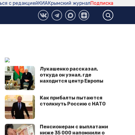
ься с редакцией
КИА
Крымский журнал
Подписка
Лукашенко рассказал,
откуда он узнал, где
находится центр Европы
Как прибалты пытаются
столкнуть Россию с НАТО
Пенсионерам с выплатами
ниже 35 000 напомнили о