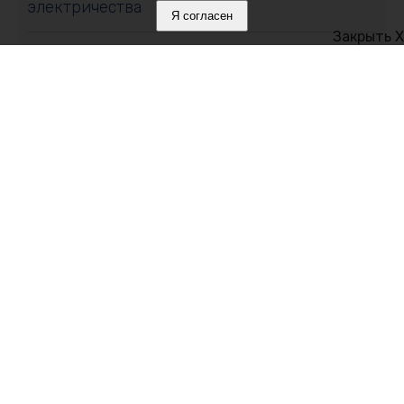
электричества
Я согласен
Закрыть X
07 августа 2026, 16:05
Месяц на привязи без воды и тени:
алуштинцы бьют тревогу и просят спасти
пони
07 августа 2026, 15:51
В Симферополе открылась выставка
«Дыхание времени: роскошь и детали»
Политика в отношении обработки персональных данных на веб-
сайтах ГБУ РК «Редакция газеты «Крымская газета».