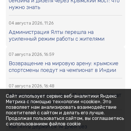
бензина и дизеля через Крымский мост: что
нужно знать
04 августа 2026, 11:26
Администрация Ялты перешла на
усиленный режим работы с жителями
07 августа 2026, 16:59
Возвращение на мировую арену: крымские
спортсмены поедут на чемпионат в Индии
07 августа 2026, 16:48
В Черноморском районе 11 августа отключат
Сайт использует сервис веб-аналитики Яндекс
свет: список сёл и улиц
Метрика с помощью технологии «cookie». Это
позволяет нам анализировать взаимодействие
посетителей с сайтом и делать его лучше.
07 августа 2026, 16:27
Продолжая пользоваться сайтом, вы соглашаетесь
с использованием файлов cookie
Как Ялта держится 14 дней без