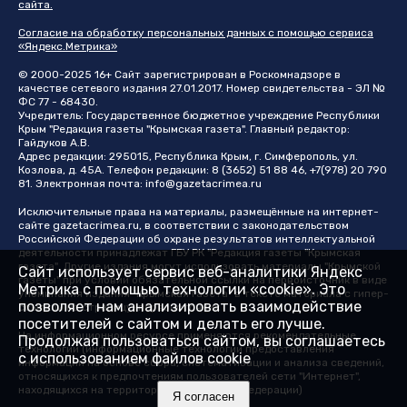
сайта.
Согласие на обработку персональных данных с помощью сервиса
«Яндекс.Метрика»
© 2000-2025 16+ Сайт зарегистрирован в Роскомнадзоре в
качестве сетевого издания 27.01.2017. Номер свидетельства - ЭЛ №
ФС 77 - 68430.
Учредитель: Государственное бюджетное учреждение Республики
Крым "Редакция газеты "Крымская газета". Главный редактор:
Гайдуков А.В.
Адрес редакции: 295015, Республика Крым, г. Симферополь, ул.
Козлова, д. 45А. Телефон редакции: 8 (3652) 51 88 46, +7(978) 20 790
81. Электронная почта:
info@gazetacrimea.ru
Исключительные права на материалы, размещённые на интернет-
сайте
gazetacrimea.ru
, в соответствии с законодательством
Российской Федерации об охране результатов интеллектуальной
деятельности принадлежат ГБУ РК "Редакция газеты "Крымская
газета". Другие издания могут использовать материалы "Крымской
Сайт использует сервис веб-аналитики Яндекс
газеты" при условии обязательной ссылки на первоисточник в виде
Метрика с помощью технологии «cookie». Это
упоминания издания "Крымская газета" в тексте материала с гипер-
позволяет нам анализировать взаимодействие
ссылкой на страницу-первоисточник
посетителей с сайтом и делать его лучше.
На информационном ресурсе применяются рекомендательные
Продолжая пользоваться сайтом, вы соглашаетесь
технологии (информационные технологии предоставления
с использованием файлов cookie
информации на основе сбора, систематизации и анализа сведений,
относящихся к предпочтениям пользователей сети "Интернет",
находящихся на территории Российской Федерации)
Я согласен