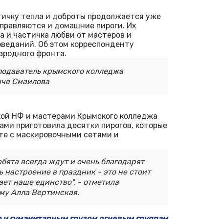
ичку тепла и доброты продолжается уже
тправляются и домашние пироги. Их
а и частичка любви от мастеров и
веданий. Об этом корреспонденту
ародного фронта.
реподаватель крымского колледжа
чче Смаилова
ой НФ и мастерами Крымского колледжа
ами приготовила десятки пирогов, которые
те с маскировочными сетями и
ебята всегда ждут и очень благодарят
настроение в праздник - это не стоит
ает наше единство", - отметила
му Алла Вертинская.
и гуманитарным грузом огневым группам