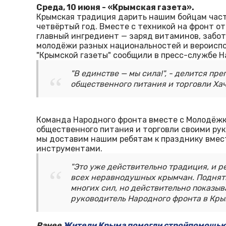
Среда, 10 июня - «Крымская газета».
Крымская традиция дарить нашим бойцам част
четвёртый год. Вместе с техникой на фронт о
главный ингредиент — заряд витаминов, забот
молодёжи разных национальностей и вероиспо
"Крымской газеты" сообщили в пресс-службе Н
"В единстве — мы сила!", - делится п
общественного питания и торговли Ха
Команда Народного фронта вместе с Молодёжк
общественного питания и торговли своими рук
мы доставим нашим ребятам к празднику вмес
инструментами.
"Это уже действительно традиция, и р
всех неравнодушных крымчан. Поднять 
многих сил, но действительно показыв
руководитель Народного фронта в Кры
Ранее
Жители Крыма помогли стройпомощью 