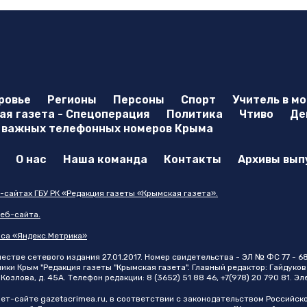
ровье
Регионы
Персоны
Спорт
Учитель в м
я газета - Спецоперация
Политика
Чтиво
Де
 важных телефонных номеров Крыма
О нас
Наша команда
Контакты
Архивы вып
-сайтах ГБУ РК «Редакция газеты «Крымская газета».
еб-сайта.
иса «Яндекс.Метрика»
стве сетевого издания 27.01.2017. Номер свидетельства - ЭЛ № ФС 77 - 6
и Крым "Редакция газеты "Крымская газета". Главный редактор: Гайдуков 
Козлова, д. 45А. Телефон редакции: 8 (3652) 51 88 46, +7(978) 20 790 81. Э
нет-сайте
gazetacrimea.ru
, в соответствии с законодательством Российск