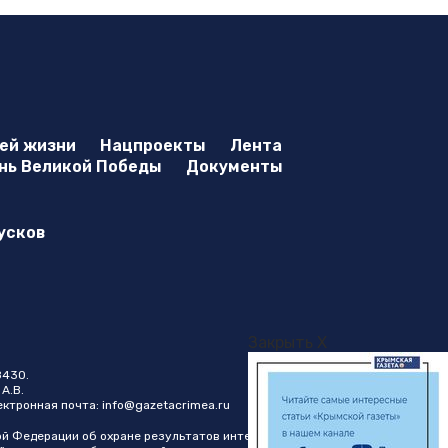
оей жизни
Нацпроекты
Лента
нь Великой Победы
Документы
усков
Закрыть X
8430.
А.В.
лектронная почта:
info@gazetacrimea.ru
ой Федерации об охране результатов интеллектуальной