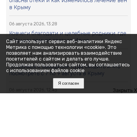
опасны отёки и как изменилось лечение вен
в Крыму
06 августа 2026, 13:28
Ковчеги благодати и целебные родники: где
в Крыму помнят святого Илию
Сайт использует сервис веб-аналитики Яндекс
Метрика с помощью технологии «cookie». Это
позволяет нам анализировать взаимодействие
06 августа 2026, 13:03
посетителей с сайтом и делать его лучше.
Продолжая пользоваться сайтом, вы соглашаетесь
Готовимся к выходным: куда сходить и что
с использованием файлов cookie
посмотреть с 7 по 9 августа в Крыму
Я согласен
Закрыть X
06 августа 2026, 12:43
Искусственный интеллект на страже
газопроводов: российские учёные
разработали систему обнаружения утечек
06 августа 2026, 12:39