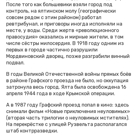
После того как большевики взяли город под
контроль, на ялтинском молу (географически
совсем рядом с этим районом) работал
ревтрибунал, и приговоры иногда исполняли на
месте, у воды. Среди жертв «революционного
правосудия» оказались и мирные жители, в том
числе сёстры милосердия. В 1918 году одним из
первых в городе частично разрушили
Мордвиновский дворец, позже разграбили винный
подвал.
В годы Великой Отечественной войны прямых боёв
в районе Графского проезда не было, но оккупация
затронула весь город. Ялта была освобождена 16
апреля 1944 года в ходе Крымской операции.
А в 1987 году Графский проезд попал в кино: здесь
снимали фильм «Новые приключения неуловимых»
(вторая часть трилогии о неуловимых мстителях).
На перекрёстке с улицей Рузвельта располагался
штаб контрразведки.