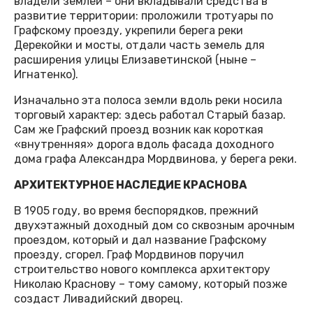
владели землёй – они вкладывали средства в
развитие территории: проложили тротуары по
Графскому проезду, укрепили берега реки
Дерекойки и мосты, отдали часть земель для
расширения улицы Елизаветинской (ныне –
Игнатенко).
Изначально эта полоса земли вдоль реки носила
торговый характер: здесь работал Старый базар.
Сам же Графский проезд возник как короткая
«внутренняя» дорога вдоль фасада доходного
дома графа Александра Мордвинова, у берега реки.
АРХИТЕКТУРНОЕ НАСЛЕДИЕ КРАСНОВА
В 1905 году, во время беспорядков, прежний
двухэтажный доходный дом со сквозным арочным
проездом, который и дал название Графскому
проезду, сгорел. Граф Мордвинов поручил
строительство нового комплекса архитектору
Николаю Краснову – тому самому, который позже
создаст Ливадийский дворец.