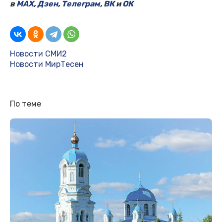
в
MAX
,
Дзен
,
Телеграм
,
ВК
и
ОК
Новости СМИ2
Новости МирТесен
По теме