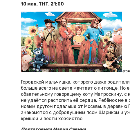
10 мая, ТНТ, 21:00
Фото
Городской мальчишка, которого даже родител
больше всего на свете мечтает о питомце. Но 
обаятельному говорящему коту Матроскину, с 
не удаётся растопить её сердце. Ребёнок не в
новым другом подальше от Москвы, в деревню
знакомятся с добродушным псом Шариком и у
крышей и вести хозяйство.
Подготовила Мария Савина