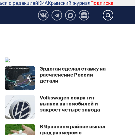
ься с редакцией
КИА
Крымский журнал
Подписка
Эрдоган сделал ставку на
расчленение России -
детали
Volkswagen сократит
выпуск автомобилей и
закроет четыре завода
В Яранском районе выпал
град размером с