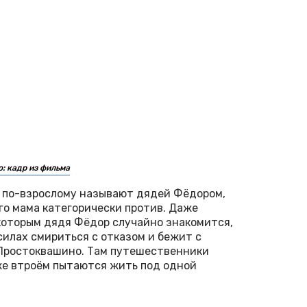
: кадр из фильма
и по-взрослому называют дядей Фёдором,
его мама категорически против. Даже
которым дядя Фёдор случайно знакомится,
 силах смириться с отказом и бежит с
 Простоквашино. Там путешественники
же втроём пытаются жить под одной