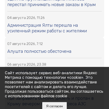
перестал принимать новые заказы в Крым
04 августа 2026, 11:26
Администрация Ялты перешла на
усиленный режим работы с жителями
07 августа 2026, 7:12
Алушта полностью обесточена
06 августа 2026, 23:38
Жителей Первомайского сельского
Сайт использует сервис веб-аналитики Яндекс
поселения призвали сделать запас воды
Метрика с помощью технологии «cookie». Это
позволяет нам анализировать взаимодействие
посетителей с сайтом и делать его лучше.
06 августа 2026, 17:59
Продолжая пользоваться сайтом, вы соглашаетесь
с использованием файлов cookie
Где заправить бензин, дизель и пропан в
Крыму вечером 6 августа: адреса АЗС
Я согласен