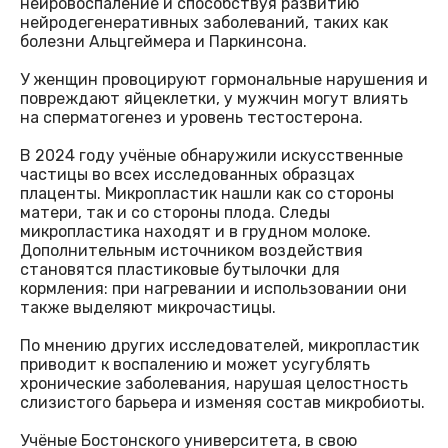
нейровоспаление и способствуя развитию
нейродегенеративных заболеваний, таких как
болезни Альцгеймера и Паркинсона.
У женщин провоцируют гормональные нарушения и
повреждают яйцеклетки, у мужчин могут влиять
на сперматогенез и уровень тестостерона.
В 2024 году учёные обнаружили искусственные
частицы во всех исследованных образцах
плаценты. Микропластик нашли как со стороны
матери, так и со стороны плода. Следы
микропластика находят и в грудном молоке.
Дополнительным источником воздействия
становятся пластиковые бутылочки для
кормления: при нагревании и использовании они
также выделяют микрочастицы.
По мнению других исследователей, микропластик
приводит к воспалению и может усугублять
хронические заболевания, нарушая целостность
слизистого барьера и изменяя состав микробиоты.
Учёные Бостонского университета, в свою