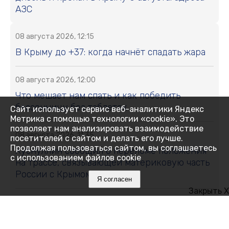
АЗС
08 августа 2026, 12:15
В Крыму до +37: когда начнёт спадать жара
08 августа 2026, 12:00
Что мешает нам спать и как победить
бессонницу без таблеток
Сайт использует сервис веб-аналитики Яндекс
Метрика с помощью технологии «cookie». Это
позволяет нам анализировать взаимодействие
08 августа 2026, 11:35
посетителей с сайтом и делать его лучше.
Продолжая пользоваться сайтом, вы соглашаетесь
Хуснуллин сообщил о переломе положения
с использованием файлов cookie
на трассе, связывающей материковую часть
России с Крымом
Я согласен
Закрыть X
08 августа 2026, 11:01
Свыше 11 тонн сливы и алычи собрали в