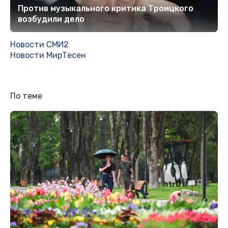
Против музыкального критика Троицкого
возбудили дело
Новости СМИ2
Новости МирТесен
По теме