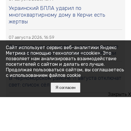
Украинский БПЛА ударил по
многоквартирному дому в Керчи: есть
жертвы
07 августа 2026, 16:59
Возвращение на мировую арену: крымские
Сайт использует сервис веб-аналитики Яндекс
спортсмены поедут на чемпионат в Индии
Метрика с помощью технологии «cookie». Это
позволяет нам анализировать взаимодействие
посетителей с сайтом и делать его лучше.
07 августа 2026, 16:48
Продолжая пользоваться сайтом, вы соглашаетесь
с использованием файлов cookie
В Черноморском районе 11 августа отключат
свет: список сёл и улиц
Я согласен
Закрыть X
07 августа 2026, 16:27
Как Ялта держится 14 дней без
электричества