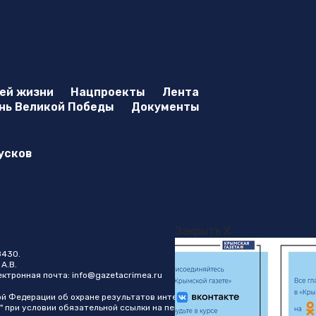
оей жизни
Нацпроекты
Лента
нь Великой Победы
Документы
усков
Закрыть X
8430.
А.В.
лектронная почта:
info@gazetacrimea.ru
ой Федерации об охране результатов интеллектуальной
" при условии обязательной ссылки на первоисточник в виде