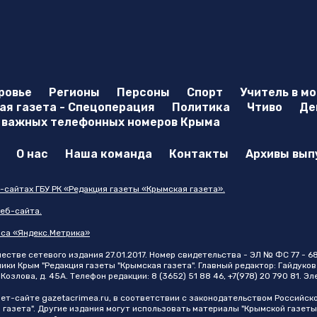
ровье
Регионы
Персоны
Спорт
Учитель в м
я газета - Спецоперация
Политика
Чтиво
Де
 важных телефонных номеров Крыма
О нас
Наша команда
Контакты
Архивы вып
-сайтах ГБУ РК «Редакция газеты «Крымская газета».
еб-сайта.
иса «Яндекс.Метрика»
стве сетевого издания 27.01.2017. Номер свидетельства - ЭЛ № ФС 77 - 6
и Крым "Редакция газеты "Крымская газета". Главный редактор: Гайдуков 
Козлова, д. 45А. Телефон редакции: 8 (3652) 51 88 46, +7(978) 20 790 81. Э
нет-сайте
gazetacrimea.ru
, в соответствии с законодательством Российск
 газета". Другие издания могут использовать материалы "Крымской газеты