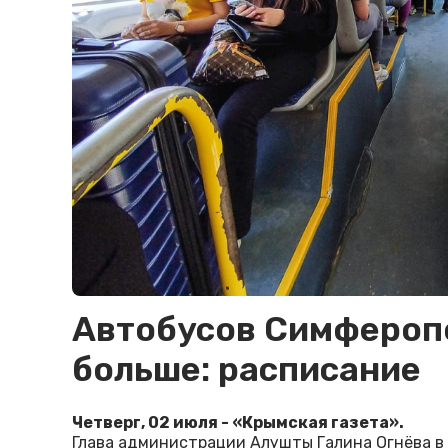
Автобусов Симферопо
больше: расписание
Четверг, 02 июля - «Крымская газета».
Глава администрации Алушты Галина Огнёва в