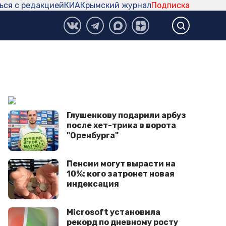
ься с редакцией
КИА
Крымский журнал
Подписка
Глушенкову подарили арбуз
после хет-трика в ворота
"Оренбурга"
Пенсии могут вырасти на
10%: кого затронет новая
индексация
Microsoft установила
рекорд по дневному росту