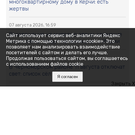
многоквартирному дому в Керчи: есть
жертвы
07 августа 2026, 16:59
Возвращение на мировую арену: крымские
Сайт использует сервис веб-аналитики Яндекс
спортсмены поедут на чемпионат в Индии
Метрика с помощью технологии «cookie». Это
позволяет нам анализировать взаимодействие
посетителей с сайтом и делать его лучше.
07 августа 2026, 16:48
Продолжая пользоваться сайтом, вы соглашаетесь
с использованием файлов cookie
В Черноморском районе 11 августа отключат
свет: список сёл и улиц
Я согласен
Закрыть X
07 августа 2026, 16:27
Как Ялта держится 14 дней без
электричества
07 августа 2026, 16:05
Месяц на привязи без воды и тени: