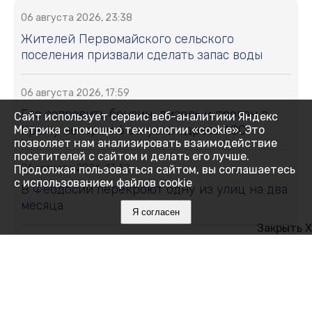
06 августа 2026, 23:38
Жителей Первомайского сельского
поселения призвали сделать запас воды
06 августа 2026, 17:59
Где заправить бензин, дизель и пропан в
Сайт использует сервис веб-аналитики Яндекс
Крыму вечером 6 августа: адреса АЗС
Метрика с помощью технологии «cookie». Это
позволяет нам анализировать взаимодействие
посетителей с сайтом и делать его лучше.
06 августа 2026, 17:42
Продолжая пользоваться сайтом, вы соглашаетесь
с использованием файлов cookie
В Феодосии перекроют одну из улиц на два
месяца
Я согласен
Закрыть X
06 августа 2026, 17:38
В Крыму участились случаи мошенничества
при продаже генераторов: пострадавшие
теряют десятки тысяч